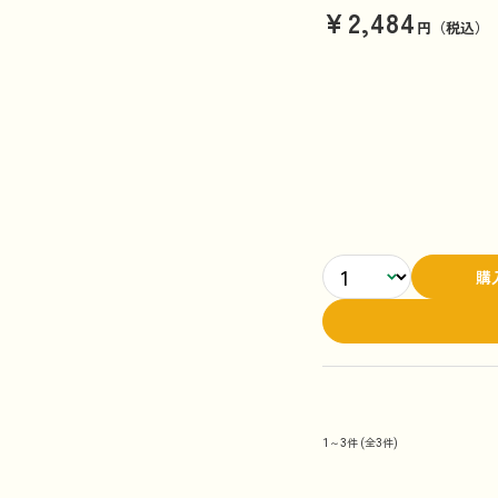
¥2,484
円（税込）
購
1～3件
(全3件)