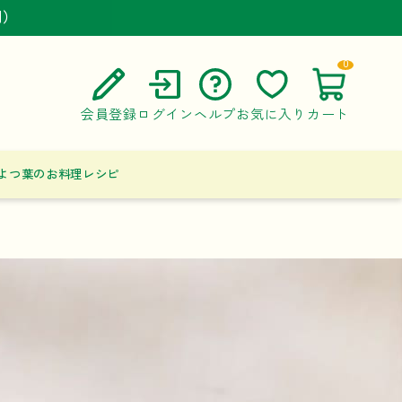
円）
円）
円）
0
会員登録
ログイン
ヘルプ
お気に入り
カート
ご利用ガイド
よつ葉のお料理レシピ
よくある質問
お問い合わせ