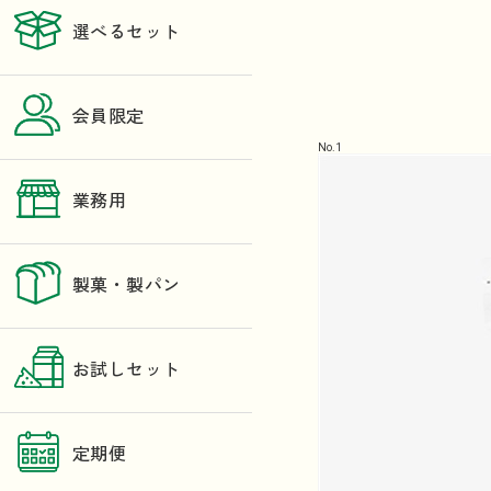
選べるセット
会員限定
No.
1
業務用
製菓・製パン
お試しセット
定期便