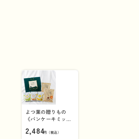
よつ葉の贈りもの
《パンケーキミック
スとスープの詰合
2,484
せ》ＳＨーＢ【ギフ
円（税込）