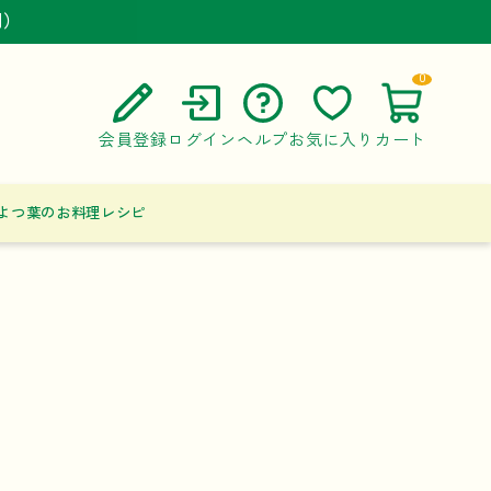
円）
円）
円）
0
会員登録
ログイン
ヘルプ
お気に入り
カート
ご利用ガイド
よつ葉のお料理レシピ
よくある質問
お問い合わせ