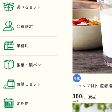
選べるセット
会員限定
業務用
製菓・製パン
お試しセット
[キャップ付]生産者指
380
円（税込）
No.
3
定期便