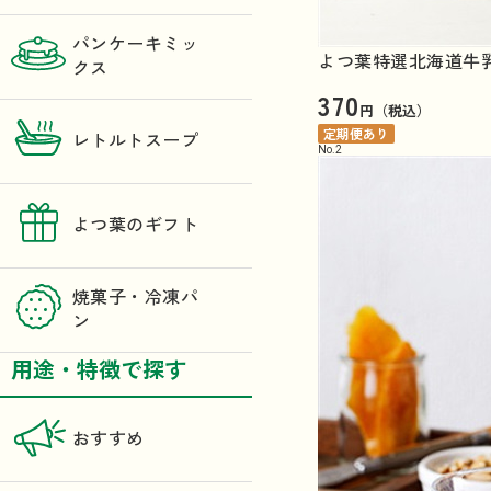
パンケーキミッ
よつ葉特選北海道牛乳（
クス
370
円（税込）
定期便あり
レトルトスープ
No.
2
よつ葉のギフト
焼菓子・冷凍パ
ン
用途・特徴で探す
おすすめ