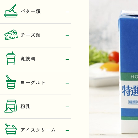
バター類
チーズ類
乳飲料
ヨーグルト
粉乳
アイスクリーム