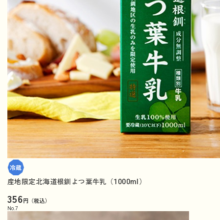
産地限定北海道根釧よつ葉牛乳（1000ml）
356
円（税込）
No.
7