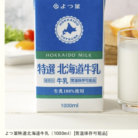
よつ葉特選北海道牛乳（1000ml）[常温保存可能品]