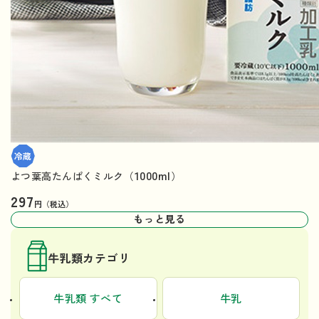
よつ葉高たんぱくミルク（1000ml）
297
円（税込）
もっと見る
牛乳類カテゴリ
牛乳類 すべて
牛乳