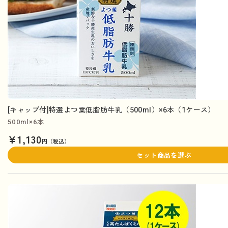
[キャップ付]特選よつ葉低脂肪牛乳（500ml）×6本（1ケース）
500ml×6本
¥1,130
円（税込）
セット商品を選ぶ