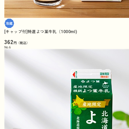
[キャップ付]特選よつ葉牛乳（1000ml)
362
円（税込）
No.
6