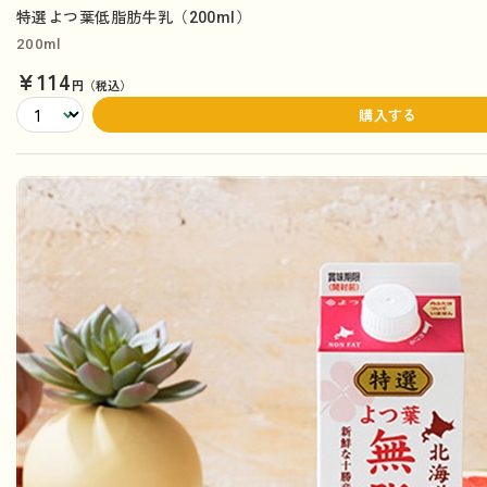
特選よつ葉低脂肪牛乳（200ml）
200ml
¥114
円（税込）
購入する