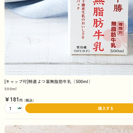
[キャップ付]特選よつ葉無脂肪牛乳（500ml）
500ml
¥181
円（税込）
購入する