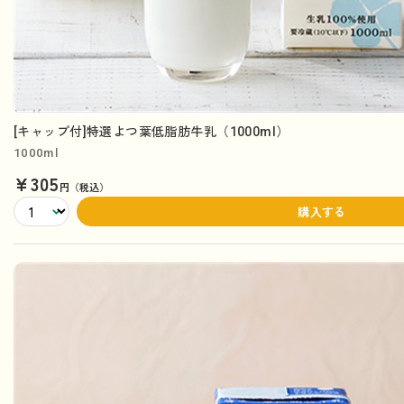
[キャップ付]特選よつ葉低脂肪牛乳（1000ml）
1000ml
¥305
円（税込）
購入する