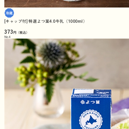
[キャップ付] 特選よつ葉4.0牛乳（1000ml）
373
円（税込）
No.
4