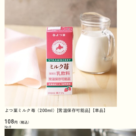
よつ葉ミルク苺（200ml）[常温保存可能品]【単品】
108
円（税込）
No.
8