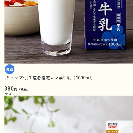
[キャップ付]生産者指定よつ葉牛乳（1000ml）
380
円（税込）
No.
3