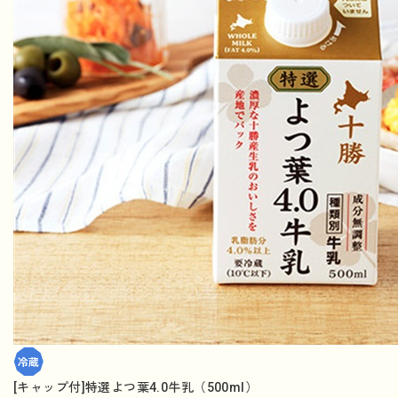
[キャップ付]特選よつ葉4.0牛乳（500ml）