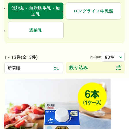
低脂肪・無脂肪牛乳・加
ロングライフ牛乳類
工乳
濃縮乳
1～13件
80件
(全13件)
表示件数
絞り込み
新着順