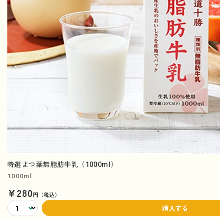
特選よつ葉無脂肪牛乳（1000ml）
1000ml
¥280
円（税込）
購入する