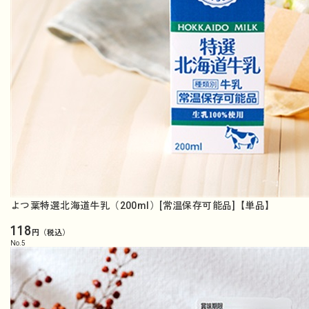
よつ葉特選北海道牛乳（200ml）[常温保存可能品]【単品】
118
円（税込）
No.
5