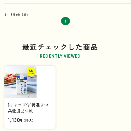
1～13件
(全13件)
1
最近チェックした商品
RECENTLY VIEWED
[キャップ付]特選よつ
葉低脂肪牛乳
（500ml）×6本（1ケー
1,130
円（税込）
ス）