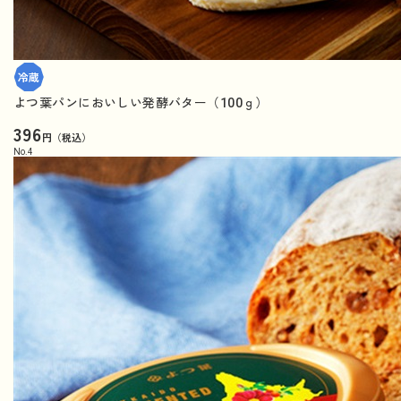
よつ葉パンにおいしい発酵バター（100ｇ）
396
円（税込）
No.
4