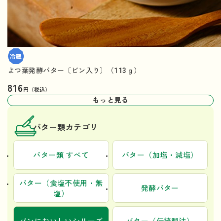
よつ葉発酵バター〔ビン入り〕（113ｇ）
816
円（税込）
もっと見る
バター類カテゴリ
バター類 すべて
バター（加塩・減塩）
バター（食塩不使用・無
発酵バター
塩）