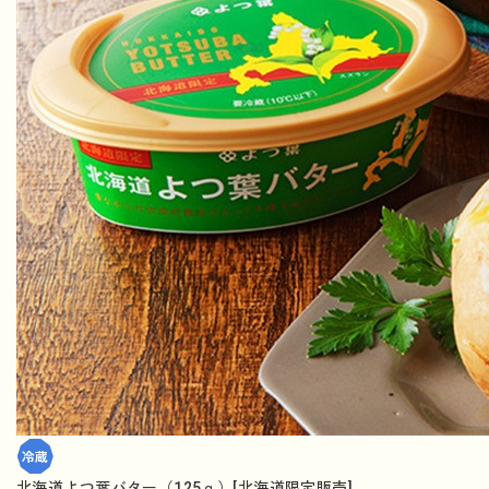
北海道よつ葉バター（125ｇ）[北海道限定販売]