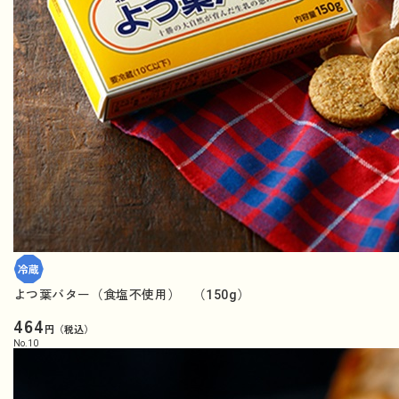
よつ葉バター（食塩不使用） （150g）
464
円（税込）
No.
10