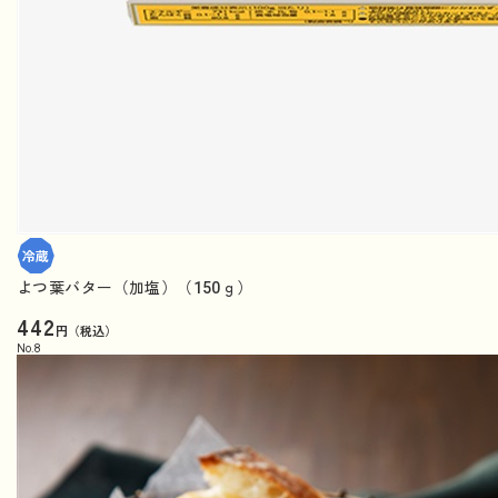
よつ葉バター（加塩）（150ｇ）
442
円（税込）
No.
8