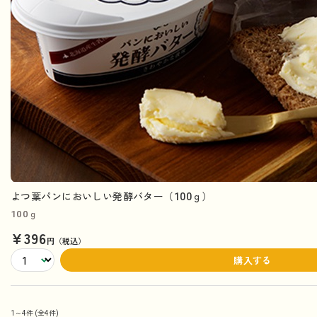
よつ葉パンにおいしい発酵バター（100ｇ）
100ｇ
¥396
円（税込）
購入する
1～4件
(全4件)