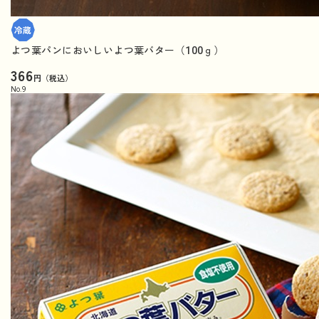
よつ葉パンにおいしいよつ葉バター（100ｇ）
366
円（税込）
No.
9