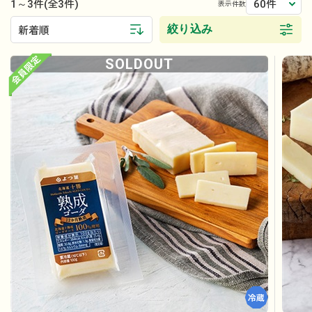
1～3件
60件
(全3件)
表示件数
絞り込み
新着順
SOLDOUT