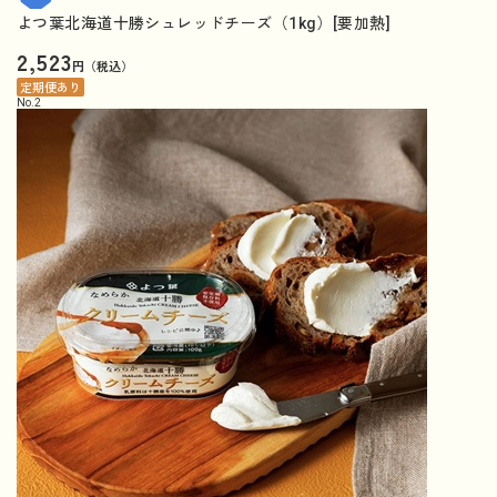
よつ葉北海道十勝シュレッドチーズ（1kg）[要加熱]
2,523
円（税込）
定期便あり
No.
2