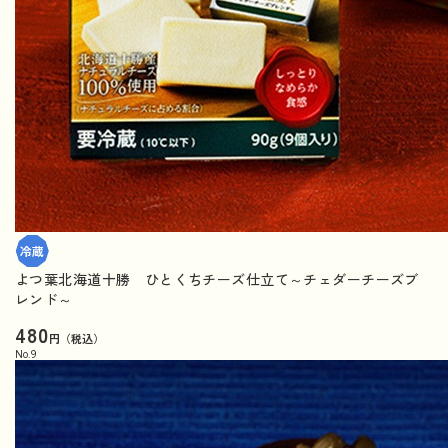
よつ葉北海道十勝 ひとくちチーズ仕立て～チェダーチーズブ
レンド～
480
円（税込）
No.
9