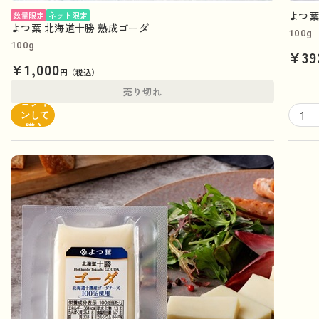
よつ葉
数量限定
ネット限定
よつ葉 北海道十勝 熟成ゴーダ
100g
100g
¥39
¥1,000
円（税込）
売り切れ
ログイ
ンして
購入