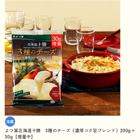
よつ葉北海道十勝 3種のチーズ《濃厚コク旨ブレンド》200g＋
30g【増量中】