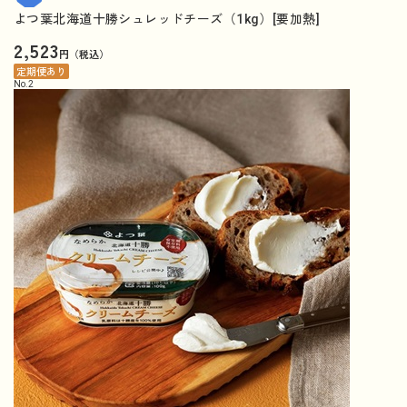
よつ葉北海道十勝シュレッドチーズ（1kg）[要加熱]
2,523
円（税込）
定期便あり
No.
2