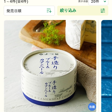
1～4件
20件
(全4件)
表示件数
絞り込み
発売日順