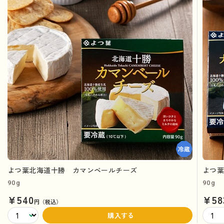
よつ葉北海道十勝 カマンベールチーズ
よつ
90g
90g
¥540
¥58
円（税込）
購入する