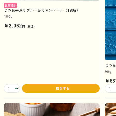
数量限定
よつ葉手造りブルー＆カマンベール（180g）
180g
¥2,062
円（税込）
よつ葉
90g
¥63
購入する