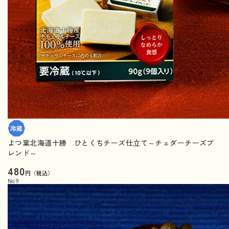
よつ葉北海道十勝 ひとくちチーズ仕立て～チェダーチーズブ
レンド～
480
円（税込）
No.
9