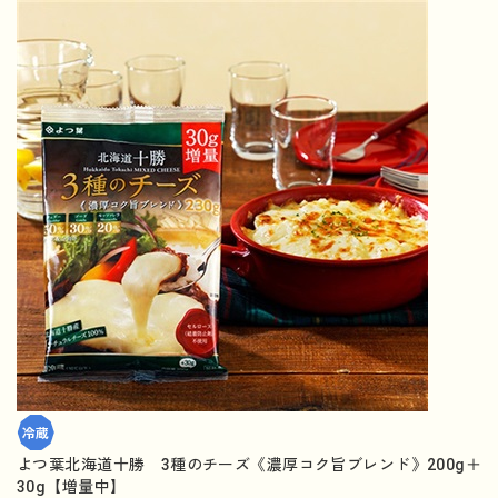
よつ葉北海道十勝 3種のチーズ《濃厚コク旨ブレンド》200g＋
30g【増量中】