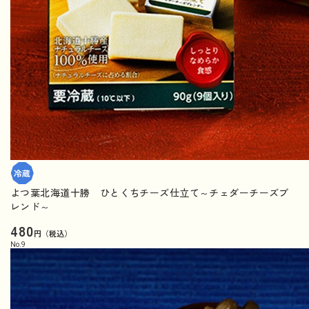
よつ葉北海道十勝 ひとくちチーズ仕立て～チェダーチーズブ
レンド～
480
円（税込）
No.
9