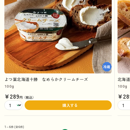
よつ葉北海道十勝 なめらかクリームチーズ
北海道
100g
100g
¥289
¥28
円（税込）
購入する
1～6件
(全6件)