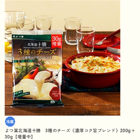
よつ葉北海道十勝 3種のチーズ《濃厚コク旨ブレンド》200g＋
30g【増量中】