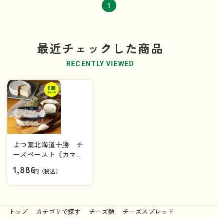
1
最近チェックした商品
RECENTLY VIEWED
よつ葉北海道十勝 チ
ーズペースト《カマン
ベールチーズ入り》×6
1,886
円（税込）
個（1ケース）
トップ
カテゴリで探す
チーズ類
チーズスプレッド