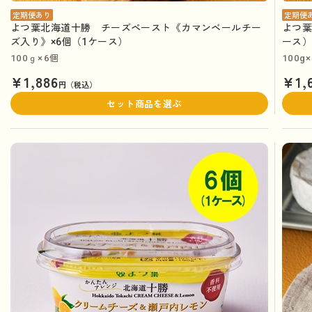
定期便あり
定期便
よつ葉北海道十勝 チーズペースト《カマンベールチー
よつ葉
ズ入り》×6個（1ケース）
ース
100ｇ×6個
100g
¥1,886
¥1,
円（税込）
セット商品を選ぶ