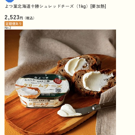
よつ葉北海道十勝シュレッドチーズ（1kg）[要加熱]
2,523
円（税込）
定期便あり
No.
2