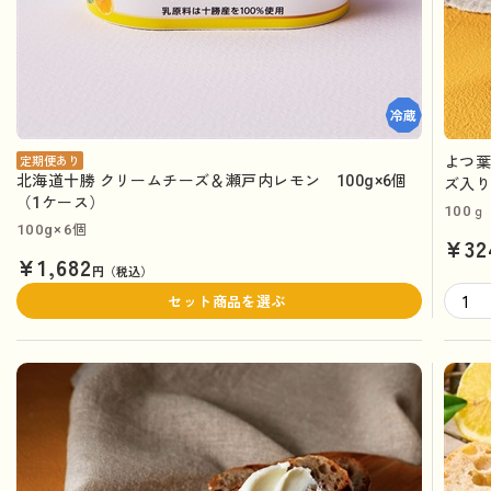
よつ
定期便あり
北海道十勝 クリームチーズ＆瀬戸内レモン 100g×6個
ズ入
（1ケース）
100ｇ
100g×6個
¥32
¥1,682
円（税込）
セット商品を選ぶ