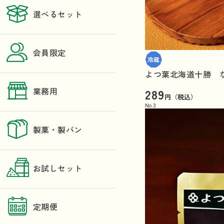
選べるセット
会員限定
よつ葉北海道十勝 
289
業務用
円（税込）
No.
3
製菓・製パン
お試しセット
定期便