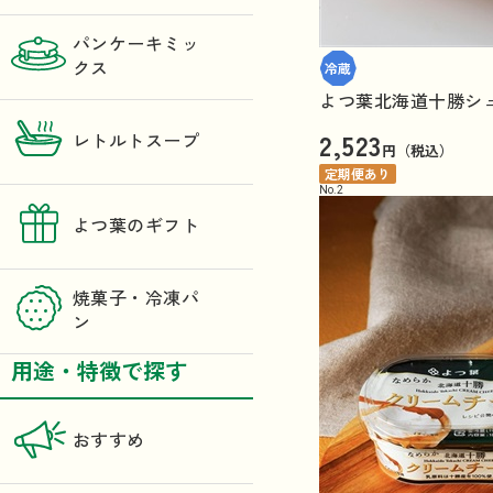
パンケーキミッ
クス
よつ葉北海道十勝シュ
2,523
レトルトスープ
円（税込）
定期便あり
No.
2
よつ葉のギフト
焼菓子・冷凍パ
ン
用途・特徴で探す
おすすめ