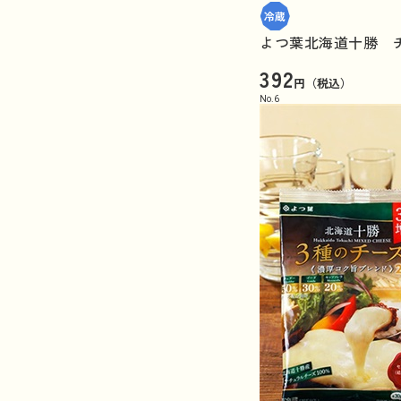
よつ葉北海道十勝 チ
392
円（税込）
No.
6