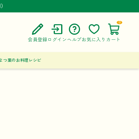
円）
円）
円）
0
会員登録
ログイン
ヘルプ
お気に入り
カート
ご利用ガイド
よつ葉のお料理レシピ
よくある質問
お問い合わせ