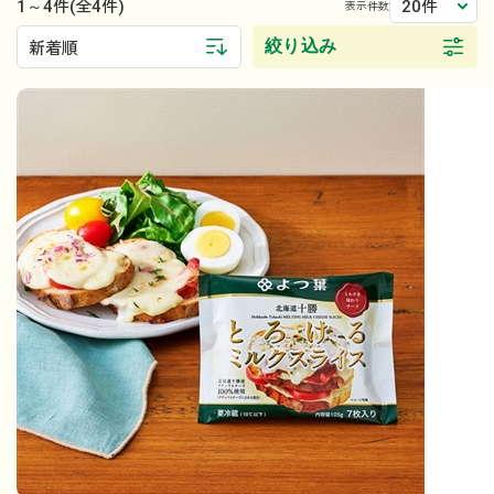
1～4件
20件
(全4件)
表示件数
絞り込み
新着順