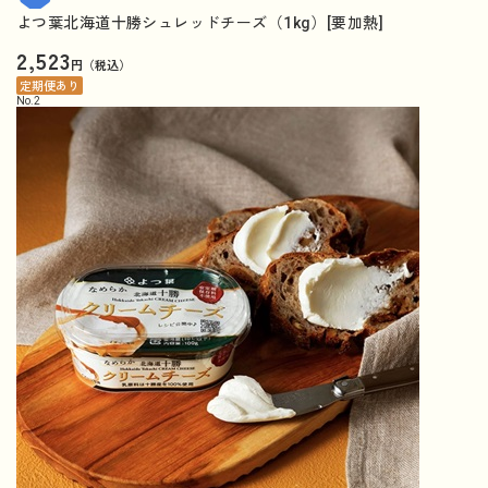
よつ葉北海道十勝シュレッドチーズ（1kg）[要加熱]
2,523
円（税込）
定期便あり
No.
2