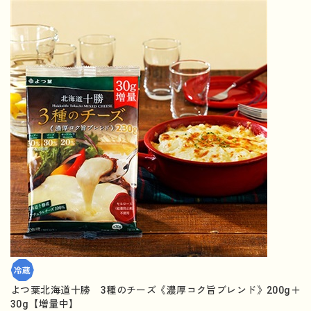
よつ葉北海道十勝 3種のチーズ《濃厚コク旨ブレンド》200g＋
30g【増量中】