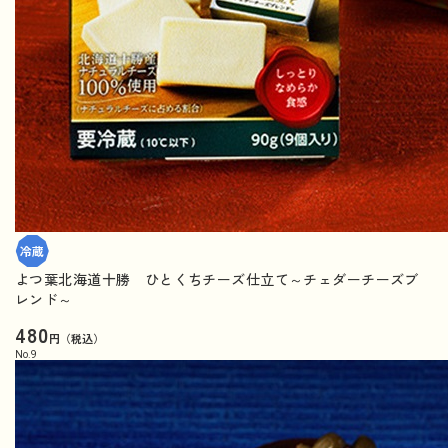
よつ葉北海道十勝 ひとくちチーズ仕立て～チェダーチーズブ
レンド～
480
円（税込）
No.
9