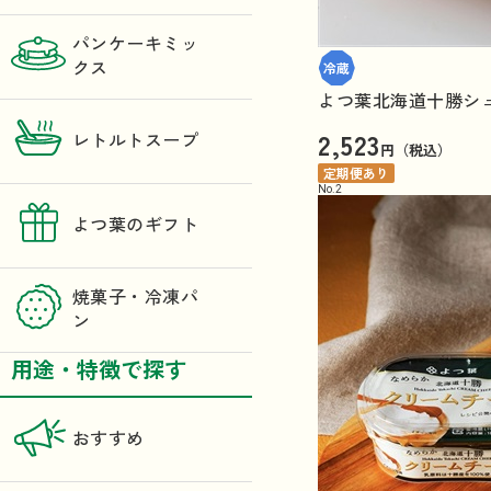
パンケーキミッ
クス
よつ葉北海道十勝シュ
2,523
レトルトスープ
円（税込）
定期便あり
No.
2
よつ葉のギフト
焼菓子・冷凍パ
ン
用途・特徴で探す
おすすめ