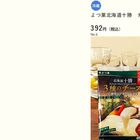
よつ葉北海道十勝 チ
392
円（税込）
No.
6