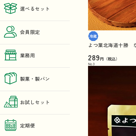
選べるセット
会員限定
よつ葉北海道十勝 
289
業務用
円（税込）
No.
3
製菓・製パン
お試しセット
定期便