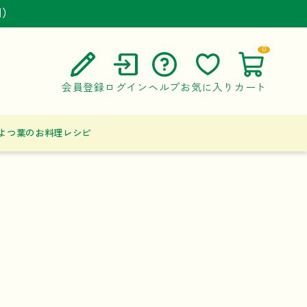
円）
円）
円）
0
会員登録
ログイン
ヘルプ
お気に入り
カート
ご利用ガイド
よつ葉のお料理レシピ
よくある質問
お問い合わせ