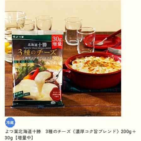
よつ葉北海道十勝 3種のチーズ《濃厚コク旨ブレンド》200g＋
30g【増量中】