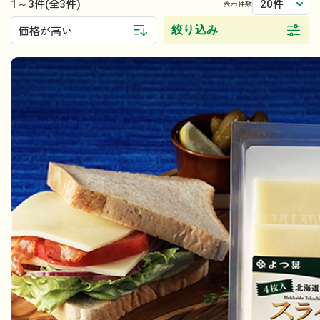
1～3件
20件
(全3件)
表示件数
絞り込み
価格が高い