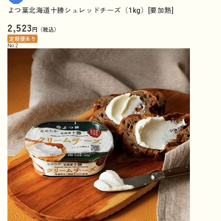
よつ葉北海道十勝シュレッドチーズ（1kg）[要加熱]
2,523
円（税込）
定期便あり
No.
2