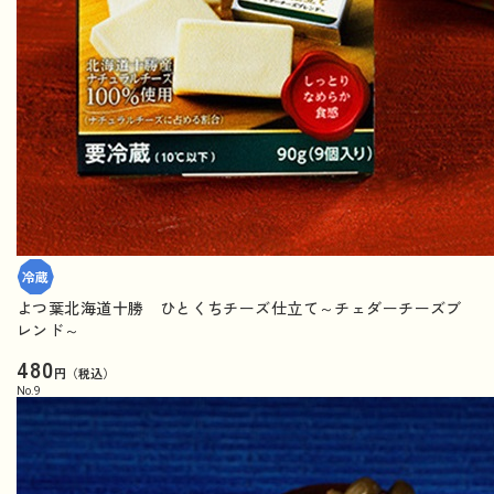
よつ葉北海道十勝 ひとくちチーズ仕立て～チェダーチーズブ
レンド～
480
円（税込）
No.
9