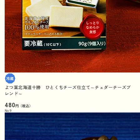
よつ葉北海道十勝 ひとくちチーズ仕立て～チェダーチーズブ
レンド～
480
円（税込）
No.
9