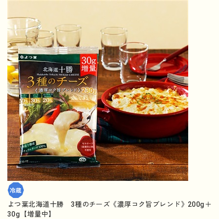
よつ葉北海道十勝 3種のチーズ《濃厚コク旨ブレンド》200g＋
30g【増量中】