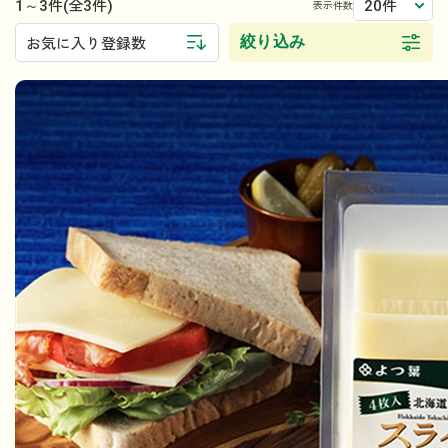
1～3件
20件
(全3件)
表示件数
絞り込み
お気に入り登録数