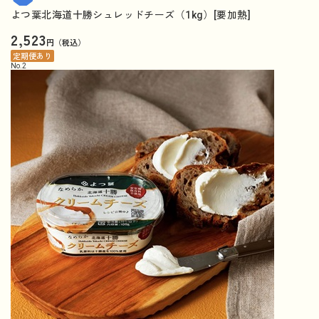
よつ葉北海道十勝シュレッドチーズ（1kg）[要加熱]
2,523
円（税込）
定期便あり
No.
2