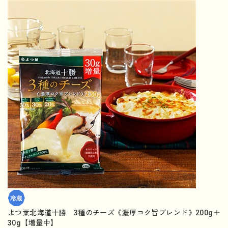
よつ葉北海道十勝 3種のチーズ《濃厚コク旨ブレンド》200g＋
30g【増量中】