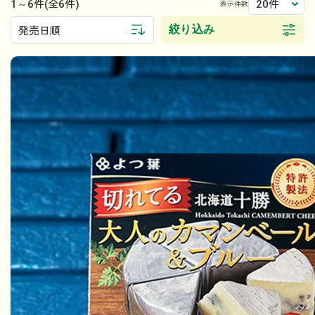
1～6件
20件
(全6件)
表示件数
絞り込み
発売日順