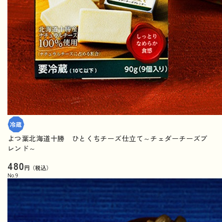
よつ葉北海道十勝 ひとくちチーズ仕立て～チェダーチーズブ
レンド～
480
円（税込）
No.
9