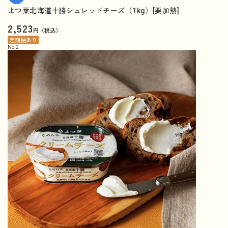
よつ葉北海道十勝シュレッドチーズ（1kg）[要加熱]
2,523
円（税込）
定期便あり
No.
2