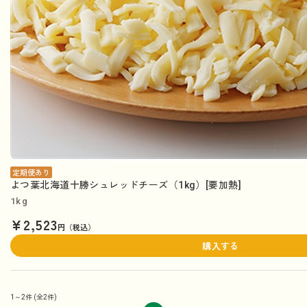
定期便あり
よつ葉北海道十勝シュレッドチーズ（1kg）[要加熱]
1kg
¥2,523
円（税込）
購入する
1～2件
(全2件)