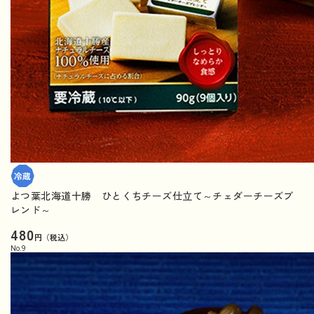
よつ葉北海道十勝 ひとくちチーズ仕立て～チェダーチーズブ
レンド～
480
円（税込）
No.
9