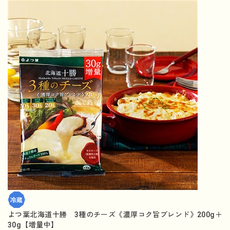
よつ葉北海道十勝 3種のチーズ《濃厚コク旨ブレンド》200g＋
30g【増量中】