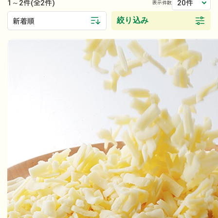
1～2件
20件
(全2件)
表示件数
絞り込み
新着順