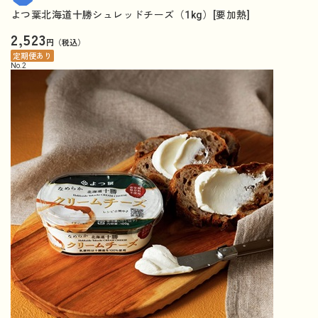
よつ葉北海道十勝シュレッドチーズ（1kg）[要加熱]
2,523
円（税込）
定期便あり
No.
2