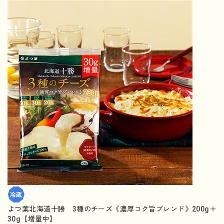
よつ葉北海道十勝 3種のチーズ《濃厚コク旨ブレンド》200g＋
30g【増量中】