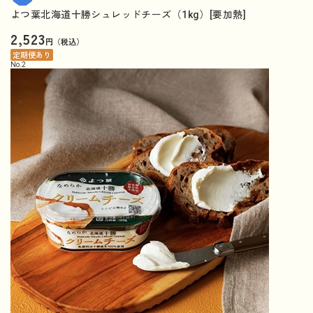
よつ葉北海道十勝シュレッドチーズ（1kg）[要加熱]
2,523
円（税込）
定期便あり
No.
2