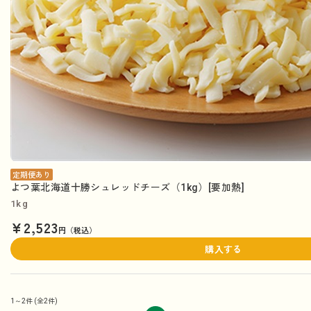
定期便あり
よつ葉北海道十勝シュレッドチーズ（1kg）[要加熱]
1kg
¥2,523
円（税込）
購入する
1～2件
(全2件)