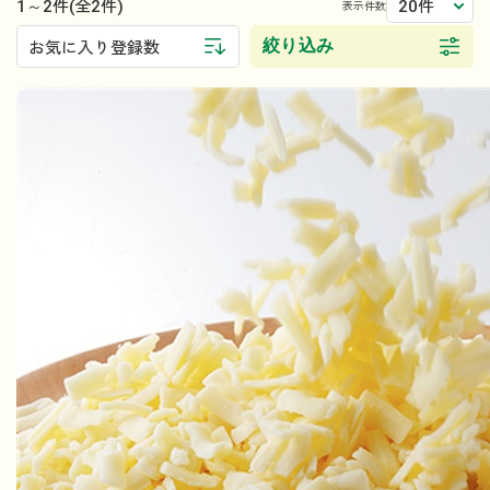
1～2件
20件
(全2件)
表示件数
絞り込み
お気に入り登録数