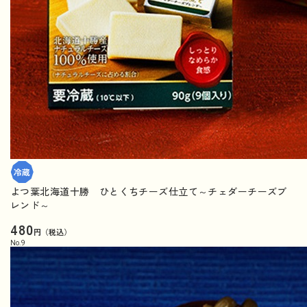
よつ葉北海道十勝 ひとくちチーズ仕立て～チェダーチーズブ
レンド～
480
円（税込）
No.
9