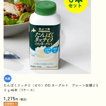
たんぱくリッチ０（ゼロ）のむヨーグルト プレーン加糖２５
０ｇ×6本（1ケース）
1,275
円（税込）
定期便あり