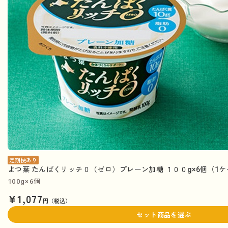
定期便あり
よつ葉 たんぱくリッチ０（ゼロ）プレーン加糖 １００g×6個（1
100g×6個
¥1,077
円（税込）
セット商品を選ぶ