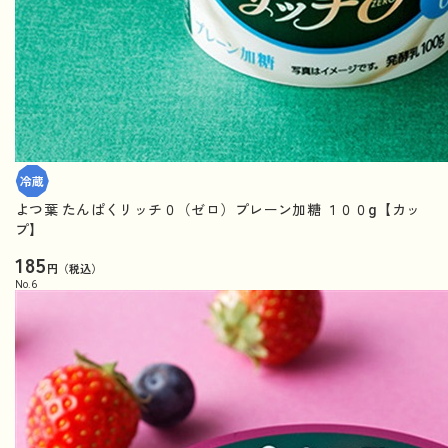
よつ葉 たんぱくリッチ０（ゼロ）プレーン加糖 １００g【カッ
プ】
185
円（税込）
No.
6