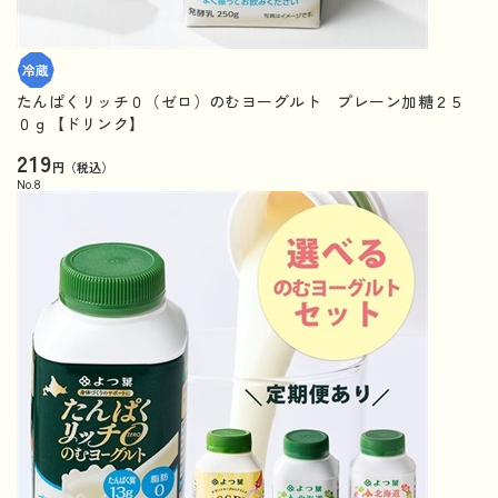
たんぱくリッチ０（ゼロ）のむヨーグルト プレーン加糖２５
０ｇ【ドリンク】
219
円（税込）
No.
8