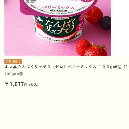
定期便あり
よつ葉 たんぱくリッチ０（ゼロ）ベリーミックス １００g×6個（
100g×6個
¥1,077
円（税込）