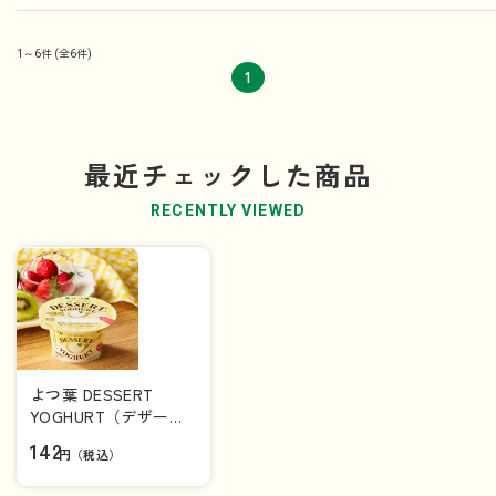
1～6件
(全6件)
1
最近チェックした商品
RECENTLY VIEWED
よつ葉 DESSERT
YOGHURT（デザート
ヨーグルト）１００ｇ
142
円（税込）
【カップ】