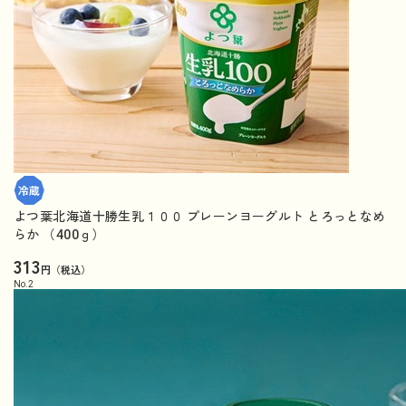
よつ葉北海道十勝生乳１００ プレーンヨーグルト とろっとなめ
らか （400ｇ）
313
円（税込）
No.
2