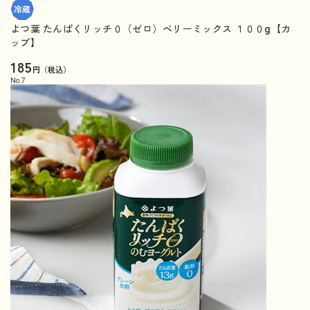
よつ葉 たんぱくリッチ０（ゼロ）ベリーミックス １００g【カ
ップ】
185
円（税込）
No.
7