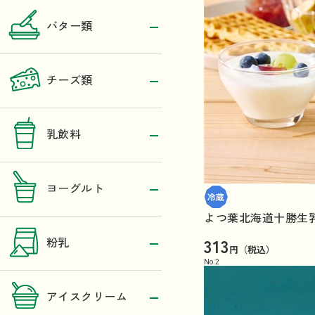
バター類
チーズ類
乳飲料
ヨーグルト
よつ葉北海道十勝生乳
313
粉乳
円（税込）
No.
2
アイスクリーム