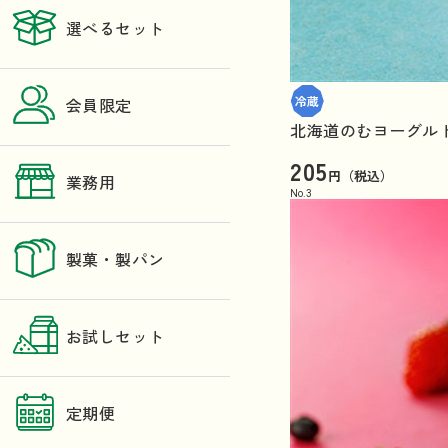
選べるセット
会員限定
北海道のむヨーグル
205
円（税込）
業務用
No.
3
製菓・製パン
お試しセット
定期便