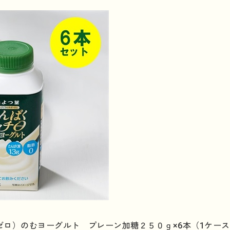
ゼロ）のむヨーグルト プレーン加糖２５０ｇ×6本（1ケー