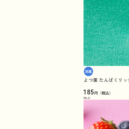
よつ葉 たんぱくリッ
185
円（税込）
No.
6