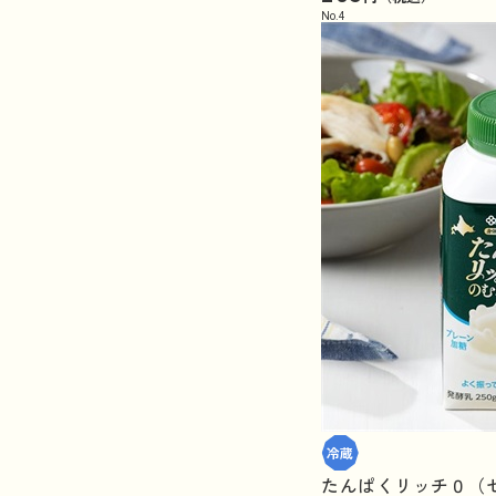
No.
4
たんぱくリッチ０（