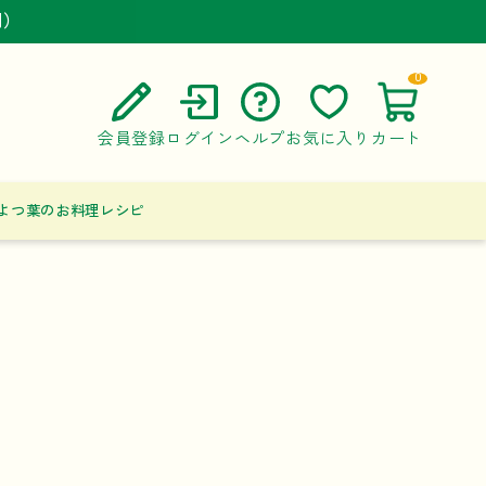
円）
円）
円）
0
会員登録
ログイン
ヘルプ
お気に入り
カート
ご利用ガイド
よつ葉のお料理レシピ
よくある質問
お問い合わせ