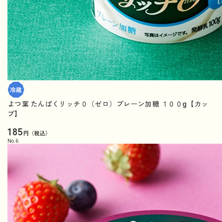
よつ葉 たんぱくリッチ０（ゼロ）プレーン加糖 １００g【カッ
プ】
185
円（税込）
No.
6