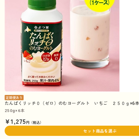
定期便あり
たんぱくリッチ０（ゼロ）のむヨーグルト いちご ２５０ｇ×6本
250g×6本
¥1,275
円（税込）
セット商品を選ぶ