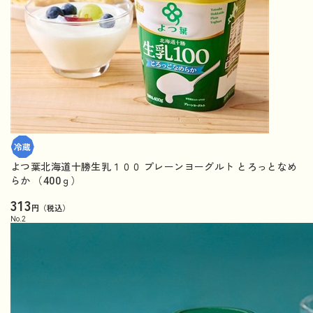
よつ葉北海道十勝生乳１００ プレーンヨーグルト とろっとなめ
らか （400ｇ）
313
円（税込）
No.
2