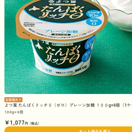
定期便あり
よつ葉 たんぱくリッチ０（ゼロ）プレーン加糖 １００g×6個（1
100g×6個
¥1,077
円（税込）
セット商品を選ぶ