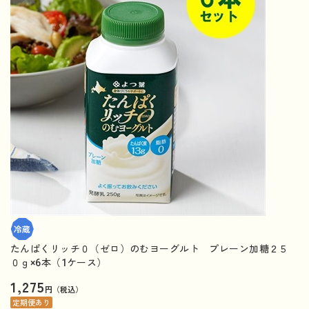
たんぱくリッチ０（ゼロ）のむヨーグルト プレーン加糖２５
０ｇ×6本（1ケース）
1,275
円（税込）
定期便あり