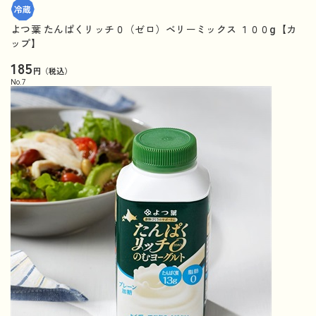
よつ葉 たんぱくリッチ０（ゼロ）ベリーミックス １００g【カ
ップ】
185
円（税込）
No.
7