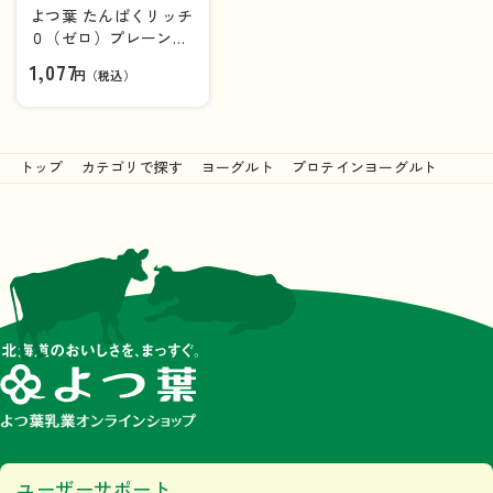
よつ葉 たんぱくリッチ
０（ゼロ）プレーン加
糖 １００g×6個（1ケ
1,077
円（税込）
ース）
トップ
カテゴリで探す
ヨーグルト
プロテインヨーグルト
ユーザーサポート