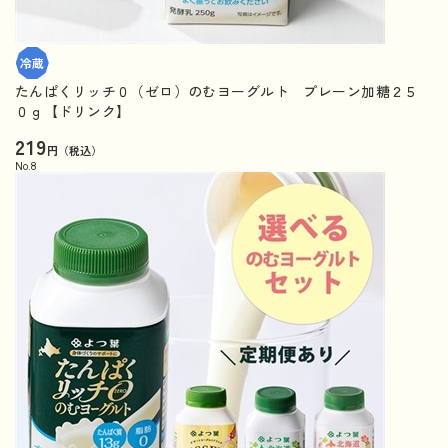
たんぱくリッチ０（ゼロ）のむヨーグルト プレーン加糖２５
０ｇ【ドリンク】
219
円（税込）
No.
8