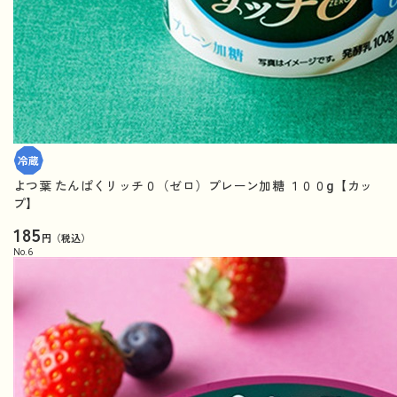
よつ葉 たんぱくリッチ０（ゼロ）プレーン加糖 １００g【カッ
プ】
185
円（税込）
No.
6