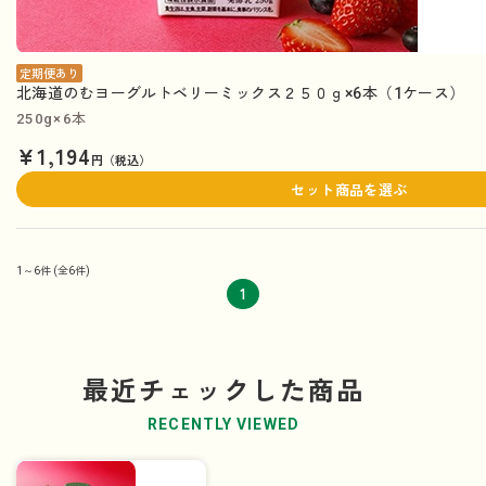
定期便あり
北海道のむヨーグルトベリーミックス２５０ｇ×6本（1ケース）
250g×6本
¥1,194
円（税込）
セット商品を選ぶ
1～6件
(全6件)
1
最近チェックした商品
RECENTLY VIEWED