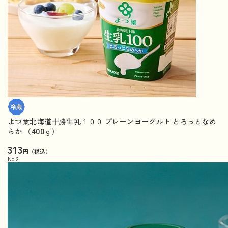
よつ葉北海道十勝生乳１００ プレーンヨーグルト とろっとなめ
らか （400ｇ）
313
円（税込）
No.
2