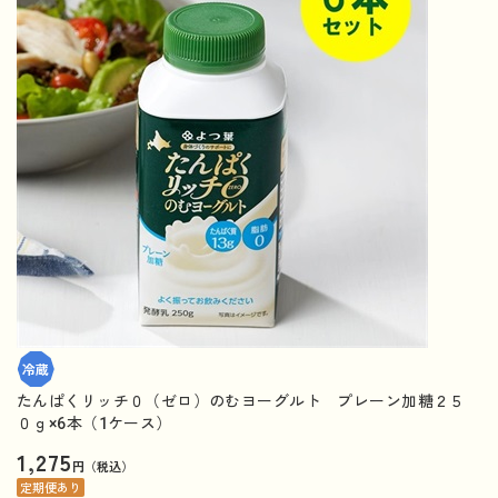
たんぱくリッチ０（ゼロ）のむヨーグルト プレーン加糖２５
０ｇ×6本（1ケース）
1,275
円（税込）
定期便あり