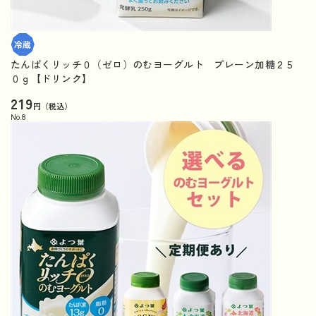
たんぱくリッチ０（ゼロ）のむヨーグルト プレーン加糖２５
０ｇ【ドリンク】
219
円（税込）
No.
8