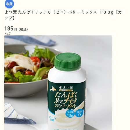
よつ葉 たんぱくリッチ０（ゼロ）ベリーミックス １００g【カ
ップ】
185
円（税込）
No.
7