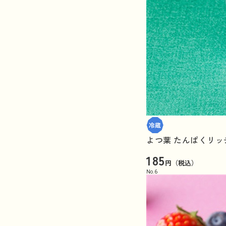
よつ葉 たんぱくリッ
185
円（税込）
No.
6