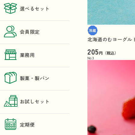
選べるセット
会員限定
北海道のむヨーグル
205
円（税込）
業務用
No.
3
製菓・製パン
お試しセット
定期便