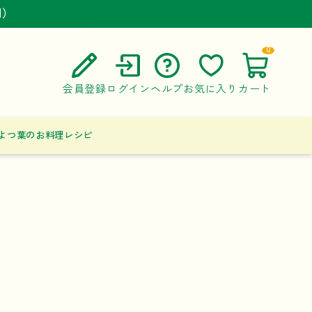
円）
円）
円）
0
会員登録
ログイン
ヘルプ
お気に入り
カート
ご利用ガイド
よつ葉のお料理レシピ
よくある質問
お問い合わせ