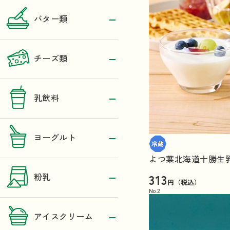
バター類
チーズ類
乳飲料
ヨーグルト
よつ葉北海道十勝生乳
313
粉乳
円（税込）
No.
2
アイスクリーム