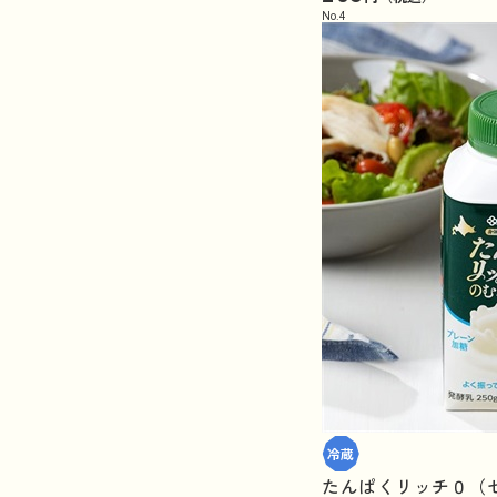
No.
4
たんぱくリッチ０（