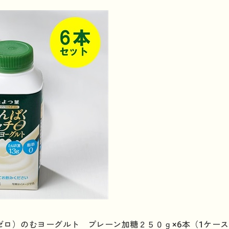
ゼロ）のむヨーグルト プレーン加糖２５０ｇ×6本（1ケー