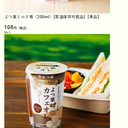
よつ葉ミルク苺（200ml）[常温保存可能品]【単品】
108
円（税込）
No.
5