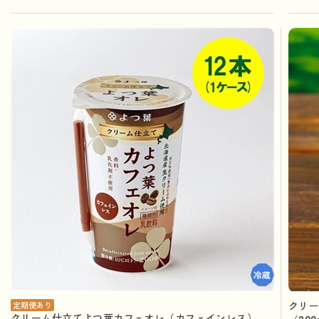
クリ
定期便あり
クリーム仕立てよつ葉カフェオレ（カフェインレス）