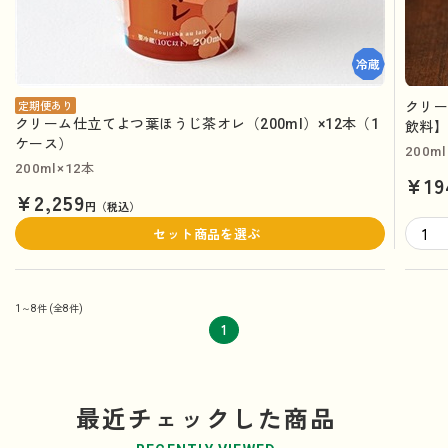
クリー
定期便あり
クリーム仕立てよつ葉ほうじ茶オレ（200ml）×12本（1
飲料
ケース）
200ml
200ml×12本
¥19
¥2,259
円（税込）
セット商品を選ぶ
1～8件
(全8件)
1
最近チェックした商品