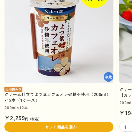
クリー
定期便あり
クリーム仕立てよつ葉カフェオレ砂糖不使用（200ml）
【カ
×12本（1ケース）
200ml
200ml×12本
¥19
¥2,259
円（税込）
セット商品を選ぶ