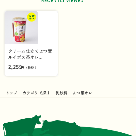
RECENTLY VIEWED
クリーム仕立てよつ葉
ルイボス茶オレ
（200ml）×12本（1ケ
2,259
円（税込）
ース）
トップ
カテゴリで探す
乳飲料
よつ葉オレ