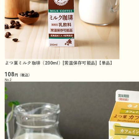
よつ葉ミルク珈琲（200ml）[常温保存可能品]【単品】
108
円（税込）
No.
2