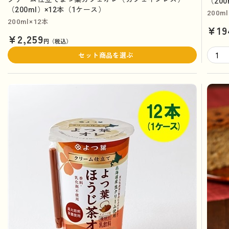
（20
（200ml）×12本（1ケース）
200ml
200ml×12本
¥19
¥2,259
円（税込）
セット商品を選ぶ