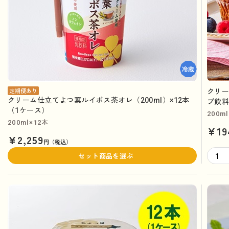
クリー
定期便あり
クリーム仕立てよつ葉ルイボス茶オレ（200ml）×12本
プ飲
（1ケース）
200ml
200ml×12本
¥19
¥2,259
円（税込）
セット商品を選ぶ