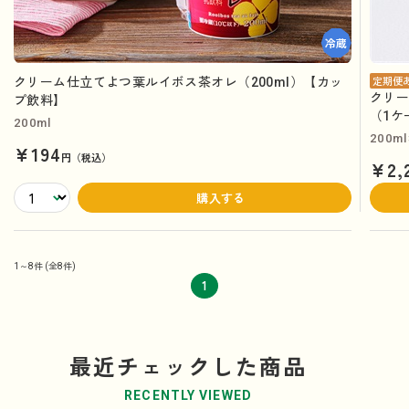
クリーム仕立てよつ葉ルイボス茶オレ（200ml）【カッ
定期便
クリー
プ飲料】
（1ケ
200ml
200m
¥194
円（税込）
¥2,
購入する
1～8件
(全8件)
1
最近チェックした商品
RECENTLY VIEWED