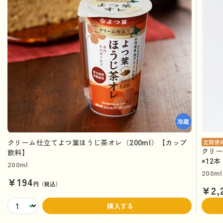
クリーム仕立てよつ葉ほうじ茶オレ（200ml）【カップ
定期便
クリー
飲料】
×12
200ml
200m
¥194
円（税込）
¥2,
購入する