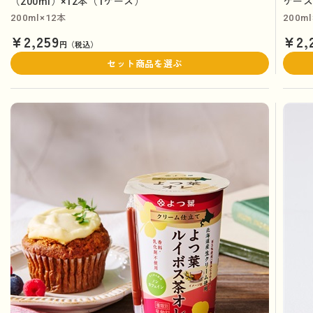
（200ml）×12本（1ケース）
ケー
200ml×12本
200m
¥2,259
¥2,
円（税込）
セット商品を選ぶ