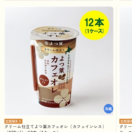
定期便あり
定期便
クリーム仕立てよつ葉カフェオレ（カフェインレス）
クリー