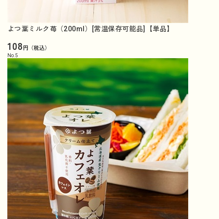
よつ葉ミルク苺（200ml）[常温保存可能品]【単品】
108
円（税込）
No.
5