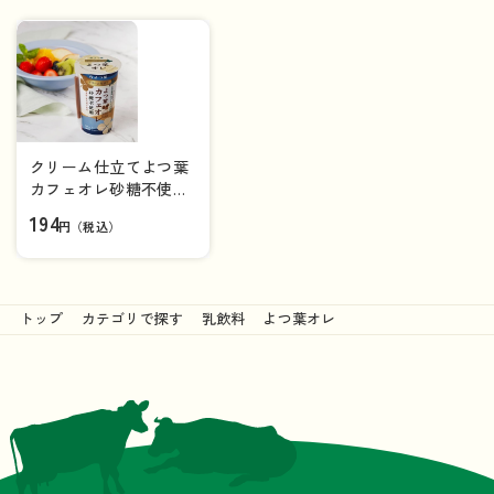
クリーム仕立てよつ葉
カフェオレ砂糖不使用
（200ml）【カップ飲
194
円（税込）
料】
トップ
カテゴリで探す
乳飲料
よつ葉オレ