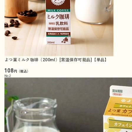
よつ葉ミルク珈琲（200ml）[常温保存可能品]【単品】
108
円（税込）
No.
2