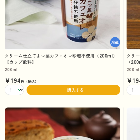
クリーム仕立てよつ葉カフェオレ砂糖不使用（200ml）
クリ
【カップ飲料】
（20
200ml
200ml
¥194
¥19
円（税込）
購入する