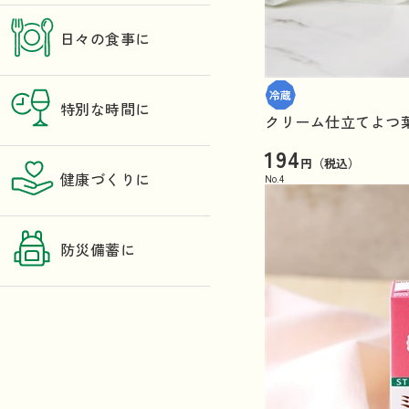
日々の食事に
特別な時間に
クリーム仕立てよつ葉
194
円（税込）
健康づくりに
No.
4
防災備蓄に