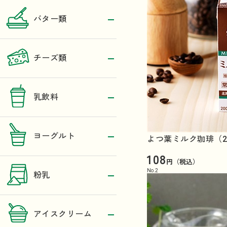
バター類
チーズ類
乳飲料
ヨーグルト
よつ葉ミルク珈琲（2
108
円（税込）
No.
2
粉乳
アイスクリーム