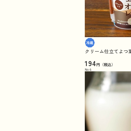
クリーム仕立てよつ葉
194
円（税込）
No.
6