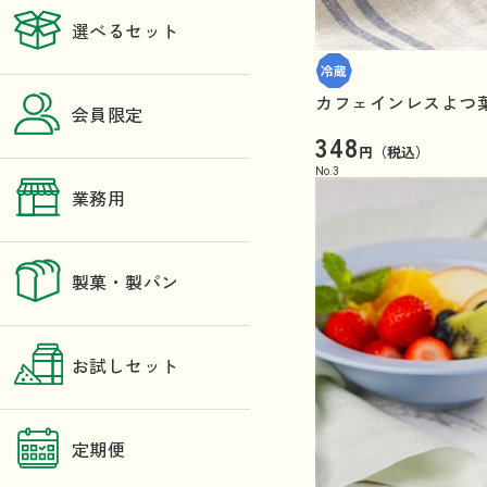
選べるセット
カフェインレスよつ葉
会員限定
348
円（税込）
No.
3
業務用
製菓・製パン
お試しセット
定期便