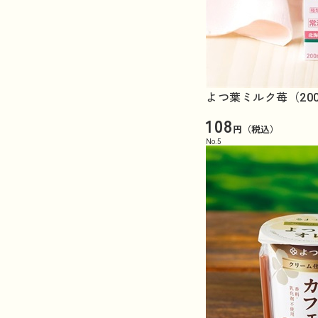
よつ葉ミルク苺（20
108
円（税込）
No.
5