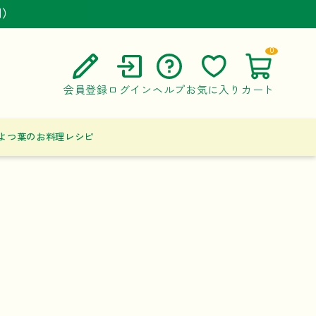
円）
円）
円）
0
会員登録
ログイン
ヘルプ
お気に入り
カート
ご利用ガイド
よつ葉のお料理レシピ
よくある質問
お問い合わせ