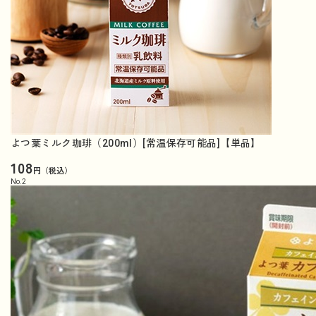
よつ葉ミルク珈琲（200ml）[常温保存可能品]【単品】
108
円（税込）
No.
2