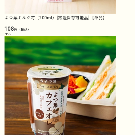
よつ葉ミルク苺（200ml）[常温保存可能品]【単品】
108
円（税込）
No.
5