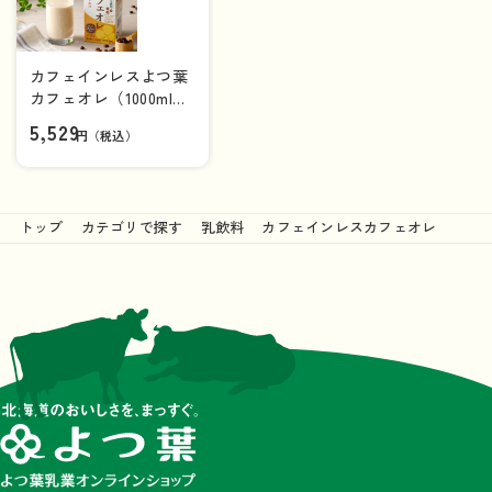
カフェインレスよつ葉
カフェオレ（1000ml）
【牛乳パック】×12本
5,529
円（税込）
（1ケース）【送料込
み】
トップ
カテゴリで探す
乳飲料
カフェインレスカフェオレ