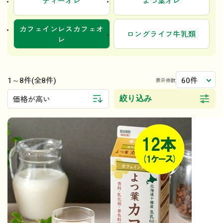
ティーオレ
よつ葉オレ
カフェインレスカフェオ
ロングライフ牛乳類
レ
1～8件
60件
(全8件)
表示件数
絞り込み
価格が高い