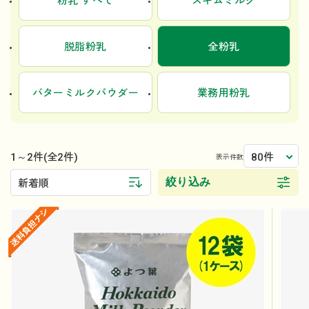
粉乳 すべて
スキムミルク
脱脂粉乳
全粉乳
バターミルクパウダー
業務用粉乳
1～2件
80件
(全2件)
表示件数
絞り込み
新着順