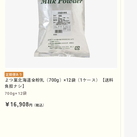
定期便あり
よつ葉北海道全粉乳（700g）×12袋（1ケース）【送料
負担ナシ】
700g×12袋
¥16,908
円（税込）