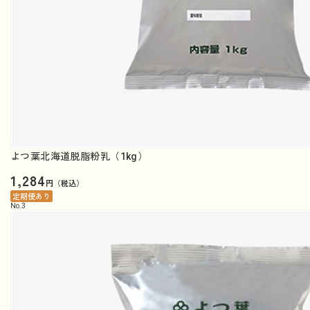
よつ葉北海道脱脂粉乳（1kg）
1,284
円（税込）
定期便あり
No.
3