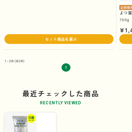
定期便
よつ葉
700g
¥1,
セット商品を選ぶ
1～2件
(全2件)
1
最近チェックした商品
RECENTLY VIEWED