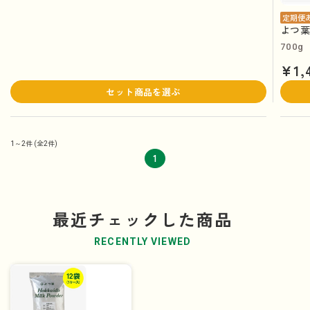
定期便
よつ葉
700g
¥1,
セット商品を選ぶ
1～2件
(全2件)
1
最近チェックした商品
RECENTLY VIEWED