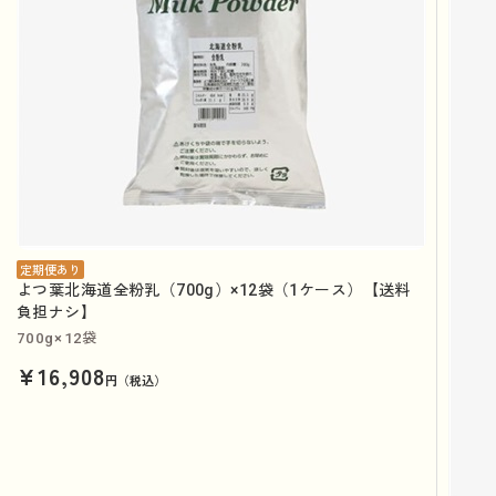
定期便あり
よつ葉北海道全粉乳（700g）×12袋（1ケース）【送料
負担ナシ】
700g×12袋
¥16,908
円（税込）