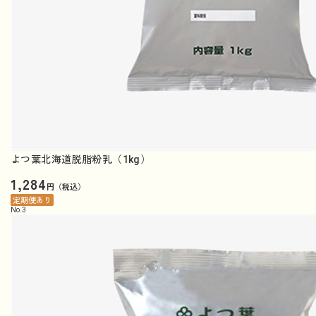
よつ葉北海道脱脂粉乳（1kg）
1,284
円（税込）
定期便あり
No.
3