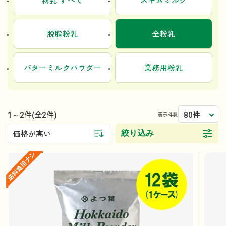
粉乳 すべて
スキムミルク
脱脂粉乳
全粉乳
バターミルクパウダー
業務用粉乳
1～2件
80件
(全2件)
表示件数
絞り込み
価格が高い