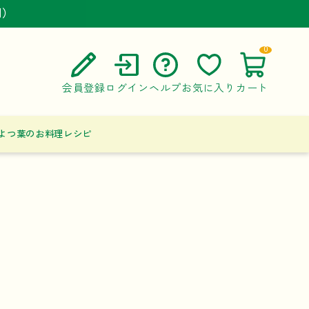
円）
円）
円）
0
会員登録
ログイン
ヘルプ
お気に入り
カート
ご利用ガイド
よつ葉のお料理レシピ
よくある質問
お問い合わせ