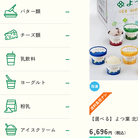
バター類
チーズ類
乳飲料
ヨーグルト
粉乳
【選べる】よつ葉 北
6,696
アイスクリーム
円（税込）