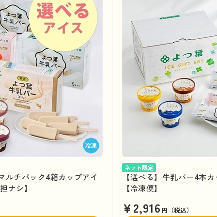
ネット限定
マルチパック4箱カップアイ
【選べる】牛乳バー4本カ
負担ナシ】
【冷凍便】
¥2,916
円（税込）