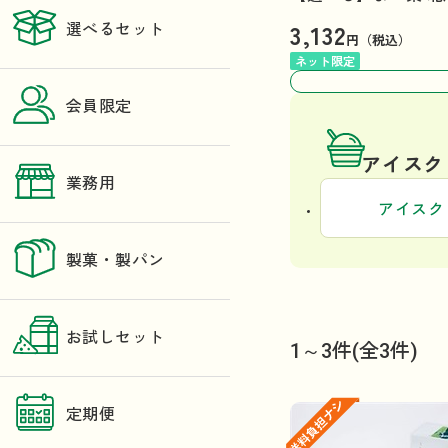
3,132
選べるセット
円（税込）
ネット限定
会員限定
アイスク
業務用
アイスク
製菓・製パン
お試しセット
1～3件
(全3件)
定期便