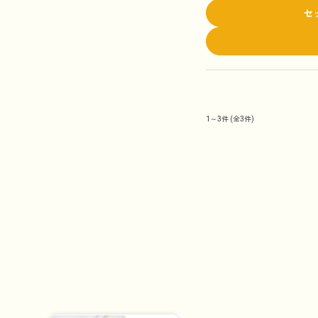
セ
1～3件
(全3件)