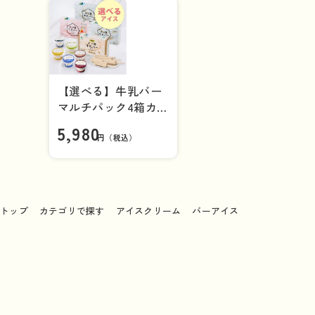
【選べる】牛乳バー
マルチパック4箱カッ
プアイス6個セット
5,980
【送料負担ナシ】
円（税込）
トップ
カテゴリで探す
アイスクリーム
バーアイス