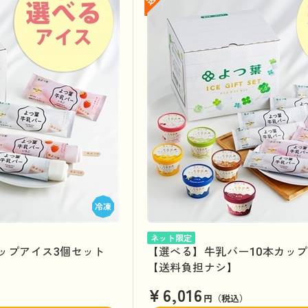
ネット限定
ップアイス3個セット
【選べる】牛乳バー10本カップ
【送料負担ナシ】
¥6,016
円（税込）