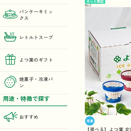
ネット限定
No.
2
パンケーキミッ
クス
レトルトスープ
よつ葉のギフト
焼菓子・冷凍パ
ン
用途・特徴で探す
おすすめ
【選べる】よつ葉 