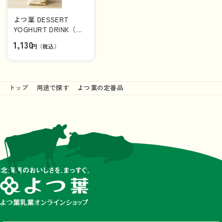
よつ葉 DESSERT
YOGHURT DRINK（デ
ザートヨーグルトドリ
1,130
円（税込）
ンク）２５０ｇ×6本
（1ケース）
トップ
用途で探す
よつ葉の定番品