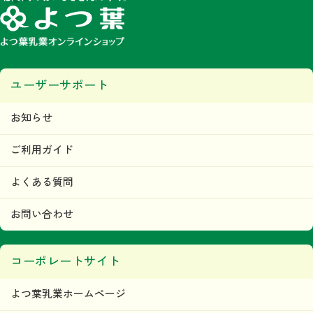
みなします。
第5条 著作権
当ウェブサイトで掲載されるいかなるコンテンツの音源、画像、デザイン等に関す
る著作権または商標権、その他の知的財産権は、すべて当社またはその他の著作権
等正当な権利者に帰属するものであり、利用者はこれらの権利を侵害する行為（複
写、コピー、転載等）を行わないものとします。
ユーザーサポート
目的の如何を問わず、当社のコンテンツの無断複製、無断転載その他の無断二次利
用行為等の国内及び国外の著作権法及びその他の法令により禁止される行為が発見
された場合には、当社は直ちに法的措置をとるものとします。
本条の規定に違反して第三者との間で何らかの紛争が生じた場合、当該利用者はそ
お知らせ
の責任と費用において、かかる紛争を解決するとともに、当社に何らの損害、損失
又は不利益等を与えないものとします。
ご利用ガイド
第6条 当ウェブサイトの利用者及び利用に関
して
よくある質問
利用者は、本規約及び当ウェブサイトが定める内容をすべて承諾されているものと
みなし、本規約に従って本サービスをご利用できるものとします。
お問い合わせ
「利用者」とは、当ウェブサイトにおいて商品の購入などを
行った人および会員登録を行った人をいいます。
当社は、利用者に対して本サービスの情報、本サービス運営
コーポレートサイト
上の事務連絡、新サービスの告知・広告等の配信、その他情
報の配信及び提供をＥメール、または、その他当社が適当と
よつ葉乳業ホームページ
判断する方法にて行います。
ただし、利用者が情報の配信及び提供を希望しない旨を、事