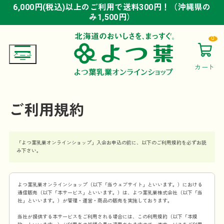
6,000円(税込)以上のご利用で送料300円！（沖縄県の
6,000円(税込)以上のご利用で送料300円！（沖縄県の
6,000円(税込)以上のご利用で送料300円！（沖縄県の
み1,500円）
み1,500円）
み1,500円）
0
カート
ご利用規約
「よつ葉乳業オンラインショップ」入会お申込の前に、以下のご利用規約を必ずお読
み下さい。
よつ葉乳業オンラインショップ（以下「当ウェブサイト」といいます。）における
通信販売（以下「本サービス」といいます。）は、よつ葉乳業株式会社（以下「当
社」といいます。）が管理・運営・商品の販売を実施しております。
当社が提供する本サービスをご利用される場合には、この利用規約（以下「本規