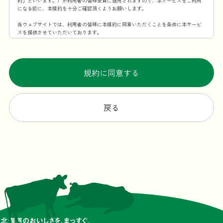
約」といいます。）が利用者の皆様全員に適用されますので、本サービスをご利用
になる前に、本規約を十分ご確認頂くようお願いします。
当ウェブサイトでは、利用者の皆様に本規約に同意いただくことを条件に本サービ
スを提供させていただいております。
第1条 本規約の適用範囲
この利用規約は、当社が提供する本サービスを利用することに伴う全ての事項に適
用するものとします。
規約に同意する
第2条 規約の変更・承諾
当社は、当社が必要と認めた場合、本規約を変更できるものとします。本規約を変
更する場合、変更後の本規約の施行時期および内容を当ウェブサイト上での掲示そ
戻る
の他の適切な方法により周知し、または利用者に通知します。ただし、法令上利用
者の同意が必要となるような内容の変更の場合、当社所定の方法（変更後、利用者
が本サービスを利用した場合に、利用者が本規約の変更に合意したものとみなすこ
とも含みます。）で利用者の同意を得るものとします。
第3条 本サービスの提供時間
原則としては一日24時間、年中無休ですが、メンテナンスなどの理由で本サービス
を一時中断する場合があります。
第4条 当ウェブサイトからの通知・表示内容
本規約の変更以外にも当ウェブサイトが必要と判断した場合、本サービスの利用者
に対し随時必要な事項を当ウェブサイト上に表示する形式で通知します。
前項の通知は、当ウェブサイト上に表示した時点で全ての利用者に通知したものと