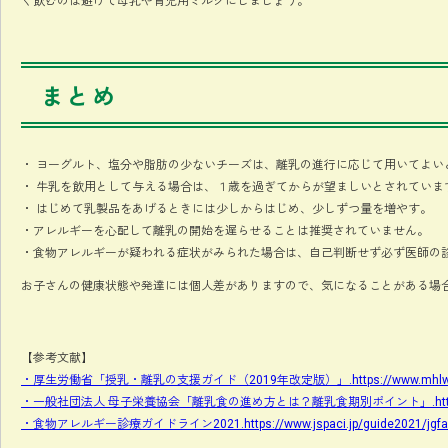
く飲むのは避けて母乳や育児用ミルクにしましょう。
まとめ
・ ヨーグルト、塩分や脂肪の少ないチーズは、離乳の進行に応じて用いてよい
・ 牛乳を飲用として与える場合は、１歳を過ぎてからが望ましいとされていま
・ はじめて乳製品をあげるときには少しからはじめ、少しずつ量を増やす。
・アレルギーを心配して離乳の開始を遅らせることは推奨されていません。
・食物アレルギーが疑われる症状がみられた場合は、自己判断せず必ず医師の
お子さんの健康状態や発達には個人差がありますので、気になることがある場
【参考文献】
・厚生労働省「授乳・離乳の支援ガイド（2019年改定版）」.https://www.mhlw.go.jp/
・一般社団法人 母子栄養協会「離乳食の進め方とは？離乳食期別ポイント」.https://boshie
・食物アレルギー診療ガイドライン2021.https://www.jspaci.jp/guide2021/jgfa2