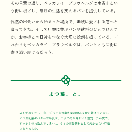
その言葉の通り、ベッカライ ブラウベルグは南青山とい
う街に根ざし、毎日の生活を支えるパンを提供している。
偶然の出会いから始まった場所で、地域に愛される店へと
育ってきた。そして店頭に並ぶパンや飲料のひとつひとつ
が、お客様との日常をつなぐ大切な役割を担っている。 こ
れからもベッカライ ブラウベルグは、パンとともに街に
寄り添い続けるだろう。
logo
border
border
よつ葉、と。
店を始めてから11年、ずっとよつ葉乳業の製品を使い続けています。
よつ葉乳業のバターや牛乳は、コクのある味わいと安定した品質で、
すっかり惚れ込んでしまい…。うちの定番素材として欠かせない存在
になりました。