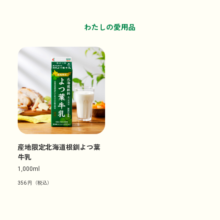
わたしの愛用品
産地限定北海道根釧よつ葉
牛乳
1,000ml
356
円
（税込）