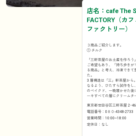
店名：cafe The S
FACTORY（カフ
ファクトリー）
３商品ご紹介します。
① チルク
「三軒茶屋のお土産を作ろう
ご希望もあり、「持ち歩きが
る商品」と考え、冷凍できて
た。
3 層構造は「三」軒茶屋から
なるよう、ひたすら試作をし、完
のベイクド、一晩寝かせた後
ーキすべての層にクリームチ
東京都世田谷区三軒茶屋 2ｰ46
電話番号：0８０-4348-2733
営業時間：10:00~18:00
定休日：なし