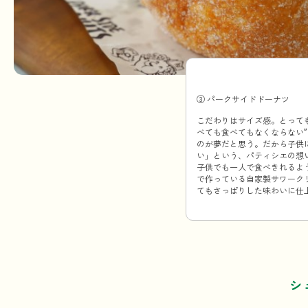
③ パークサイドドーナツ
こだわりはサイズ感。とっても
べても食べてもなくならない” 
のが夢だと思う。だから子供
い」という、パティシエの想
子供でも一人で食べきれるよ
で作っている自家製サワーク
てもさっぱりした味わいに仕
シ