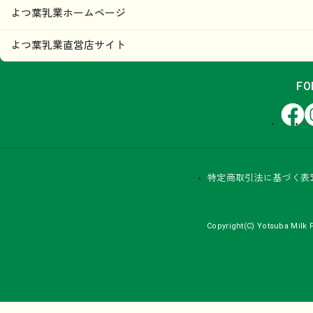
よつ葉乳業ホームページ
よつ葉乳業直営店サイト
FO
Facebook
In
特定商取引法に基づく表
Copyright(C) Yotsuba Milk P