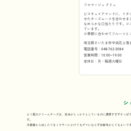
フロマージュ クリュ
ビスキュイアマンドに、イチ
せたチーズムースを合わせま
なめらかな口当たりです。コ
ています。
※季節に合わせてフルーツと
埼玉県さいたま市中央区上落合8-3
電話番号：048-762-3084
営業時間：10:00~19:00
定休日：月・隔週火曜日
シ
よつ葉のクリームチーズは、乳味がしっかりとしているのに濃厚すぎずさっぱ
す。
冷蔵庫から出したてをミキサーにかけてもダマにならず作業性がとてもよいで