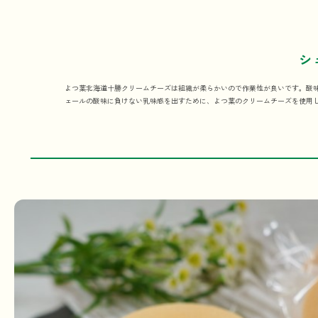
シ
よつ葉北海道十勝クリームチーズは組織が柔らかいので作業性が良いです。酸
ェールの酸味に負けない乳味感を出すために、よつ葉のクリームチーズを使用