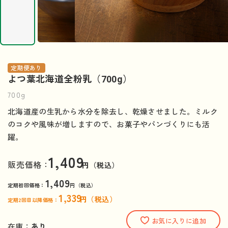
定期便あり
よつ葉北海道全粉乳（700g）
700g
北海道産の生乳から水分を除去し、乾燥させました。ミルク
のコクや風味が増しますので、お菓子やパンづくりにも活
躍。
1,409
販売価格：
円（税込）
1,409
定期初回価格：
円（税込）
1,339
円（税込）
定期2回目以降価格：
お気に入りに追加
在庫：
あり