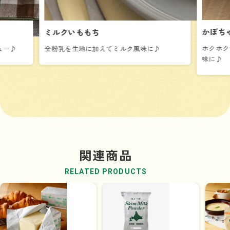
かぼち
ミルクいももち
ホクホク
ュー♪
全粉乳を生地に加えてミルク風味に♪
味に♪
関連商品
RELATED PRODUCTS