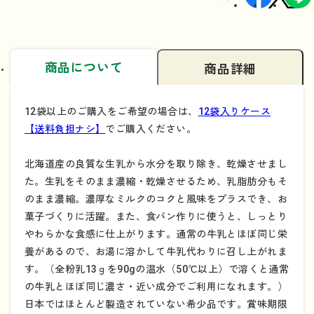
商品について
商品詳細
12袋以上のご購入をご希望の場合は、
12袋入りケース
【送料負担ナシ】
でご購入ください。
北海道産の良質な生乳から水分を取り除き、乾燥させまし
た。生乳をそのまま濃縮・乾燥させるため、乳脂肪分もそ
のまま濃縮。濃厚なミルクのコクと風味をプラスでき、お
菓子づくりに活躍。また、食パン作りに使うと、しっとり
やわらかな食感に仕上がります。通常の牛乳とほぼ同じ栄
養があるので、お湯に溶かして牛乳代わりに召し上がれま
す。（全粉乳13ｇを90gの温水（50℃以上）で溶くと通常
の牛乳とほぼ同じ濃さ・近い成分でご利用になれます。）
日本ではほとんど製造されていない希少品です。賞味期限