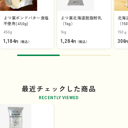
よつ葉ポンドバター食塩
よつ葉北海道脱脂粉乳
北海
不使用(450g)
（1kg）
（15
450g
1kg
150ｇ
1,184
1,284
306
円（税込）
円（税込）
最近チェックした商品
RECENTLY VIEWED