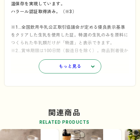
温保存を実現しています。
ハラール認証取得済み。（※3）
※1…全国飲用牛乳公正取引協議会が定める優良表示基準
をクリアした生乳を使用した証。特選の生乳のみを原料に
つくられた牛乳類だけが「特選」と表示できます。
※2…賞味期限は100日間（製造日を除く）。商品到着後か
ら賞味期限まで、1/2以上の商品をお届けいたします。
※3…ハラール認証とは、国際的な認証基準に基づいて、
もっと見る
製品がハラールであることを証明するものです。豚やアル
コールなどの禁止されている成分が含まれていないことを
保証するだけではなく、その製品の製造環境・品質・プロ
セスを含む全てがイスラム法に則り基準をクリアしている
という証になります。
関連商品
開封後は10℃以下で冷蔵保存し、なるべく早くお召し上が
RELATED PRODUCTS
りください。