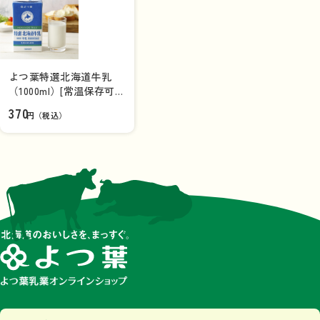
よつ葉特選北海道牛乳
（1000ml）[常温保存可能
品]
370
円（税込）