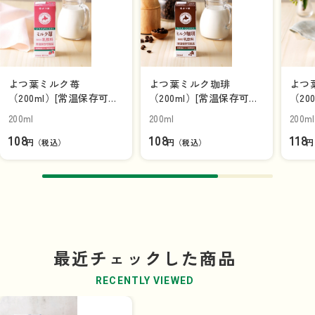
よつ葉ミルク苺
よつ葉ミルク珈琲
よつ
（200ml）[常温保存可能
（200ml）[常温保存可能
（20
品]【単品】
品]【単品】
品]
200ml
200ml
200ml
108
108
118
円（税込）
円（税込）
円
最近チェックした商品
RECENTLY VIEWED