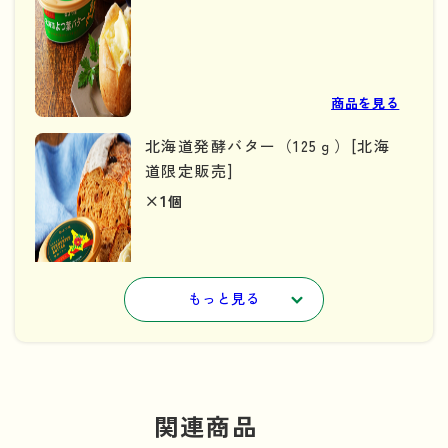
商品を見る
北海道発酵バター（125ｇ）[北海
道限定販売]
×1
個
もっと見る
商品を見る
よつ葉北海道十勝 なめらかクリ
関連商品
ームチーズ 100g