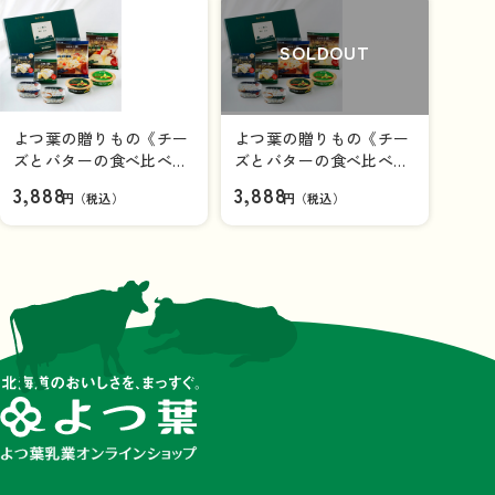
よつ葉北海道十勝 カマンベール
チーズ 90g
SOLDOUT
×1
個
よつ葉の贈りもの《チー
よつ葉の贈りもの《チー
ズとバターの食べ比べセ
ズとバターの食べ比べセ
ット》ＳＨーＣ【ギフト
ット》ＳＨーＣ【ギフト
3,888
3,888
円（税込）
円（税込）
セット】
セット】
商品を見る
よつ葉北海道十勝 大人のカマン
ベール＆ブルー 90g
×1
個