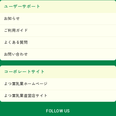
ユーザーサポート
商品を見る
お知らせ
よつ葉北海道十勝 3種のチーズ
濃厚コク旨ブレンド130g
ご利用ガイド
×1
個
よくある質問
お問い合わせ
コーポレートサイト
商品を見る
よつ葉乳業ホームページ
よつ葉北海道十勝 3種のチーズ
贅沢モッツァレラブレンド120g
よつ葉乳業直営店サイト
×1
個
FOLLOW US