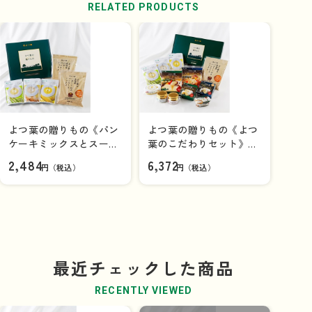
×1
個
RELATED PRODUCTS
商品を見る
よつ葉の贈りもの《パン
よつ葉の贈りもの《よつ
ケーキミックスとスープ
葉のこだわりセット》Ｓ
よつ葉北海道十勝 チーズペース
の詰合せ》ＳＨーＢ【ギ
ＨーＤ【ギフトセット】
2,484
ト《カマンベールチーズ入り》
6,372
円（税込）
円（税込）
フトセット】
100ｇ
×1
個
最近チェックした商品
RECENTLY VIEWED
商品を見る