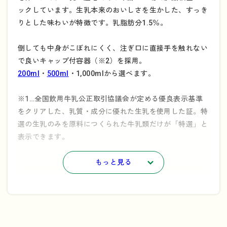
ックしています。生乳本来のおいしさを生かした、すっき
りとした味わいが特徴です。乳脂肪分1.5％。
倒しても中身がこぼれにくく、注ぎ口に直接手を触れない
で良いキャップ付容器（※2）を採用。
200ml
・
500ml
・1,000mlから選べます。
※1…全国飲用牛乳公正取引協議会が定める優良表示基準
をクリアした、乳質・成分に優れた生乳を使用した証。特
選の生乳のみを原料につくられた牛乳類だけが「特選」と
表示できます。
※2…キャップ付き容器の解体方法についてはこちらをご
もっと見る
参照ください。
→
「持続可能なリサイクルのために」