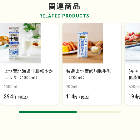
関連商品
RELATED PRODUCTS
よつ葉北海道十勝軽やか
特選よつ葉低脂肪牛乳
[キ
しぼり（1000ml）
（200ml）
低脂肪
1000ml
200ml
500ml
294
114
194
円（税込）
円（税込）