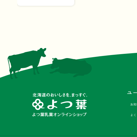
ユ
お知
よく
Facebook
Instagram
X
LINE