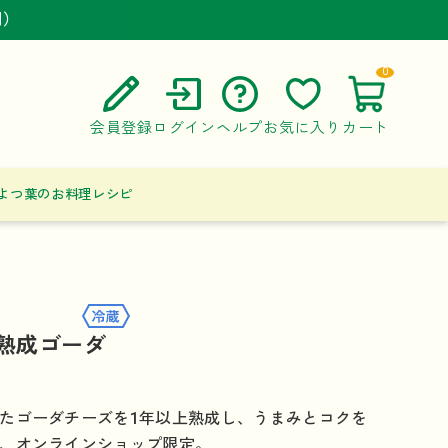
円）
円）
円）
0
会員登録
ログイン
ヘルプ
お気に入り
カート
ご利用ガイド
よつ葉のお料理レシピ
よくある質問
お問い合わせ
 熟成ゴーダ
たゴーダチーズを1年以上熟成し、うまみとコクを
、オンラインショップ限定。