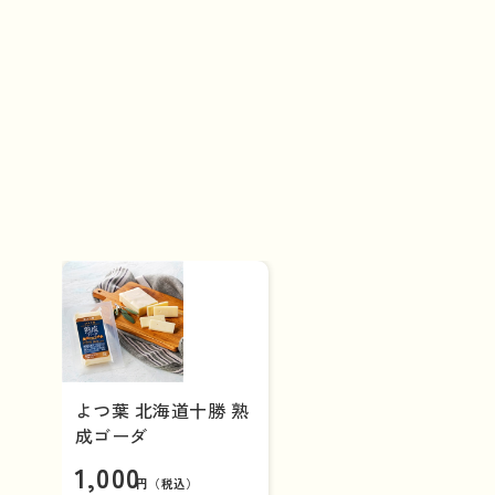
実は日本酒ともよく合うんです！香り高い
性抜群。ぜひ、チーズは薄切りにして
よつ葉 北海道十勝 熟
成ゴーダ
1,000
円（税込）