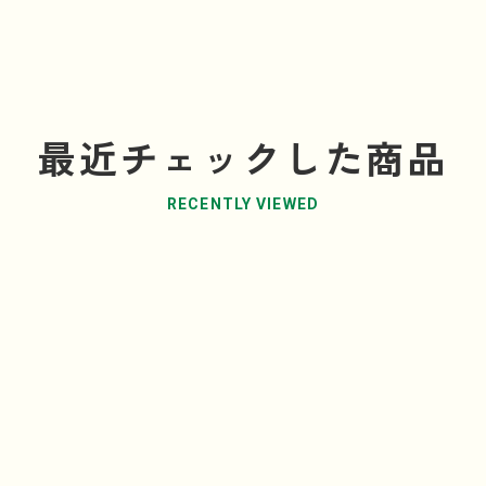
最近チェックした商品
RECENTLY VIEWED
日本酒とチーズのまろやかさが相
熟成されてうまみと香りがぐっ
繊細な味わいを楽しんで。
も◎。チーズはごろっと一口サ
にお酒に合