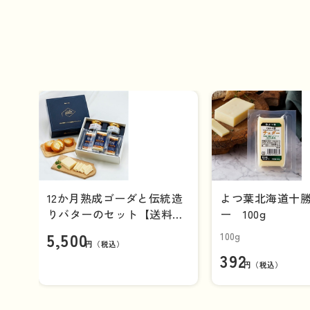
まずは赤ワインと合わせて。熟成ゴー
ーな赤ワインと
12か月熟成ゴーダと伝統造
よつ葉北海道十
りバターのセット【送料負
ー 100g
担ナシ】
5,500
100g
円（税込）
392
円（税込）