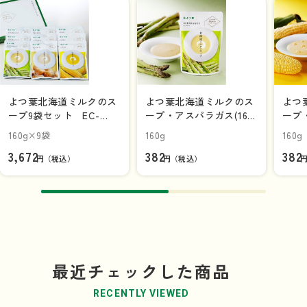
よつ葉北海道ミルクのス
よつ葉北海道ミルクのス
よつ
ープ9袋セット EC-
ープ・アスパラガス(160
ープ・
B【ギフトセット】
ｇ)
160g×9袋
160g
160g
3,672
382
382
円（税込）
円（税込）
最近チェックした商品
RECENTLY VIEWED