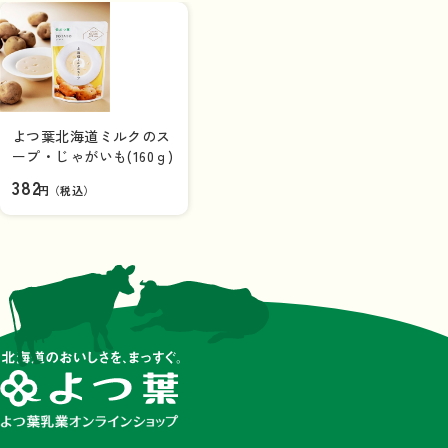
よつ葉北海道ミルクのス
ープ・じゃがいも(160ｇ)
382
円（税込）