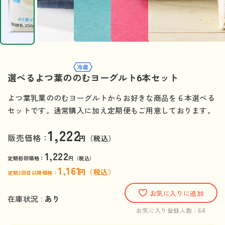
選べるよつ葉ののむヨーグルト6本セット
よつ葉乳業ののむヨーグルトからお好きな商品を６本選べる
セットです。通常購入に加え定期便もご用意しております。
1,222
販売価格：
円（税込）
1,222
定期初回価格：
円（税込）
1,161
円（税込）
定期2回目以降価格：
お気に入りに追加
在庫状況 :
あり
64
お気に入り登録人数：