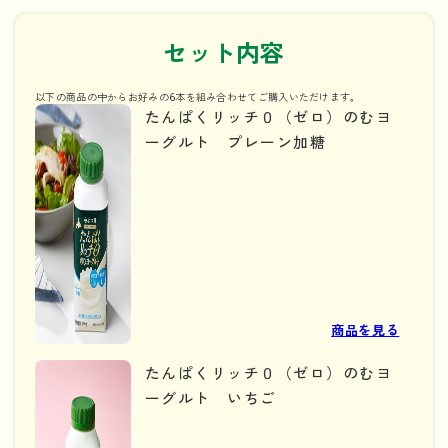
としっかりとした甘味が特長ののむヨーグルト。
セット内容
【定期便をお申し込みの方へ】
当セットは定期便としてもご利用いただけます。定期便申
以下の商品の中からお好みの6本を組み合わせてご購入いただけます。
し込み後、マイページ内「定期購入情報」から次回分のセ
たんぱくリッチ０（ゼロ）のむヨ
ット内容を変更することができます。 定期便を解約する
ーグルト プレーン加糖
ことなく、フレーバーを変更することができるので、ぜひ
ご活用ください。
商品を見る
たんぱくリッチ０（ゼロ）のむヨ
ーグルト いちご