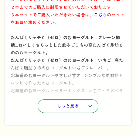
２本までのご購入に制限させていただいております。
６本セットでご購入いただきたい場合は、
こちら
のセット
をお買い求めください。
たんぱくリッチ０（ゼロ）のむヨーグルト プレーン加
糖
…おいしくさらっとした飲みごこちの高たんぱく脂肪０
ののむヨーグルト。
たんぱくリッチ０（ゼロ）のむヨーグルト いちご
…高た
んぱく脂肪０ののむヨーグルトいちごフレーバー。
北海道のむヨーグルトやさしい甘さ
…シンプルな原材料と
レシピで作ったのむヨーグルト。
北海道のむヨーグルトベリーミックス
…いちご・ラズベリ
ー・ブルーベリーの3種のベリーをミックス。
よつ葉 DESSERT YOGHURT DRINK
もっと見る
…プチご褒美にぴった
りなミルキーでやさしい飲みごこちのデザートヨーグル
ト。
よつ葉 北海道のむヨーグルト もも
…ももの爽やかな香り