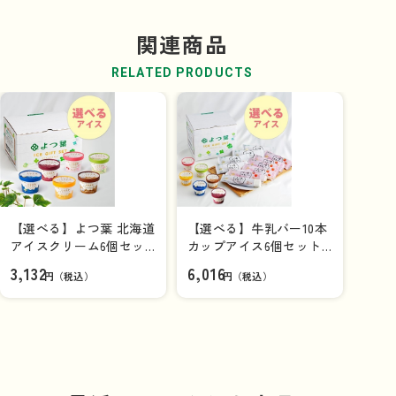
カマンベール＆ブルー ～香るラム～
…3種のチーズとラム
北海道アイスクリーム［抹茶］
関連商品
酒のマリアージュを楽しむ大人のアイスクリーム。（期間
（114ml）
限定フレーバー）
RELATED PRODUCTS
バニラ
…ミルクのコク深い味わいを感じられる自信作。
抹茶
…京都産宇治抹茶のほろ苦さと芳醇な香り、隠し味の
マスカルポーネが織りなす味わいが特徴。
あずき
…北海道産あずきがごろっとトッピングされた、あ
ずき好きも満足な一品。
あまおう苺のレアチーズケーキ
…クリームチーズとマスカ
商品を見る
【選べる】よつ葉 北海道
ルポーネを使ったアイスにあまおう苺ソースを合わせまし
【選べる】牛乳バー10本
アイスクリーム6個セッ
カップアイス6個セット
た。
北海道アイスクリーム［あずき］
ト【冷凍便】
【送料負担ナシ】
3,132
6,016
ローストピスタチオ＆ラズベリー
…ローストピスタチオの
円（税込）
円（税込）
（100ml）
濃厚で贅沢な味わいとラズベリーソースのほのかな酸味と
香りがアクセント。
発酵バター
…バターチャーンで練りあげる伝統的な製法で
つくった発酵バターを使用しました。
芳醇カフェラテ
…ミルク感のあるコーヒーアイスに、ほろ