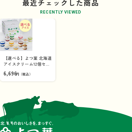
最近チェックした商品
苦いエスプレッソソースが溶け合う大人のアイス。
RECENTLY VIEWED
【ドライアイスについて】
商品を見る
アイスクリーム商品はお客様のもとへ美味しい状態でお届
北海道アイスクリーム［あまおう
けするためにドライアイスを同梱させていただいておりま
苺のレアチーズケーキ］
す。ドライアイスが溶け切ってしまうため、配送に日数が
（114ml）
かかる一部離島や地域ではご購入することができません。
大変申し訳ございませんが、あらかじめご了承ください。
【選べる】よつ葉 北海道
対象地域は
こちら
アイスクリーム12個セッ
ト【送料負担ナシ】
6,696
円（税込）
【お届けについて】
・アイスクリームは専用のギフトボックス（保冷箱）に入
れ、冷凍便でお届けします。
商品を見る
・スプーンは同梱しておりません。
・アイスクリーム類には賞味期限を記載しておりません
北海道アイスクリーム［ロースト
（参考：
よつ葉Q＆A
ピスタチオ＆ラズベリー］
)
（114ml）