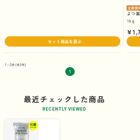
定期便
よつ葉
1kg
¥1,
セット商品を選ぶ
1～2件
(全2件)
1
最近チェックした商品
RECENTLY VIEWED