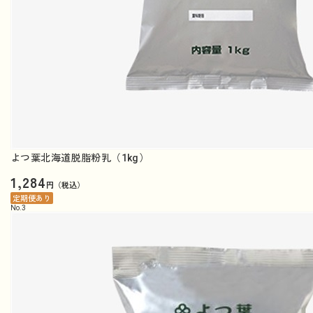
よつ葉北海道脱脂粉乳（1kg）
1,284
円（税込）
定期便あり
No.
3