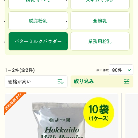
粉乳 すべて
スキムミルク
脱脂粉乳
全粉乳
バターミルクパウダー
業務用粉乳
1～2件
80件
(全2件)
表示件数
絞り込み
価格が高い