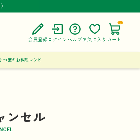
円）
円）
円）
0
会員登録
ログイン
ヘルプ
お気に入り
カート
ご利用ガイド
よつ葉のお料理レシピ
よくある質問
お問い合わせ
ャンセル
NCEL