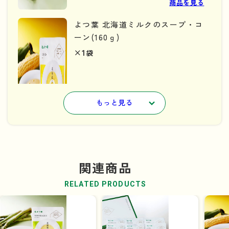
商品を見る
よつ葉 北海道ミルクのスープ・コ
ーン(160ｇ)
×1
袋
もっと見る
商品を見る
よつ葉 北海道ミルクのスープ・じ
関連商品
ゃがいも(160ｇ)
×1
袋
RELATED PRODUCTS