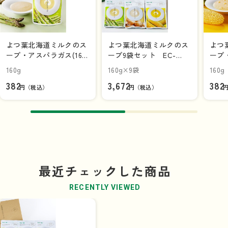
商品を見る
よつ葉北海道ミルクのス
よつ葉北海道ミルクのス
よつ
ープ・アスパラガス(160
ープ9袋セット EC-
ープ・
ｇ)
B【ギフトセット】
160g
160g×9袋
160g
382
3,672
382
円（税込）
円（税込）
最近チェックした商品
RECENTLY VIEWED