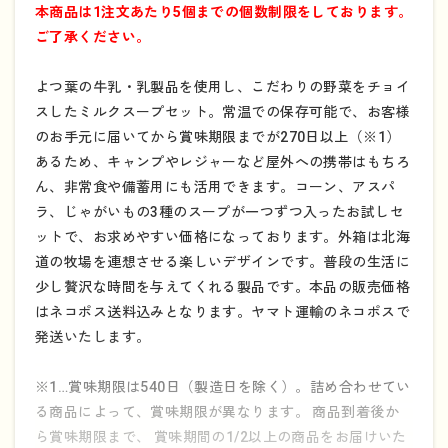
本商品は1注文あたり5個までの個数制限をしております。
ご了承ください。
よつ葉の牛乳・乳製品を使用し、こだわりの野菜をチョイ
スしたミルクスープセット。常温での保存可能で、お客様
のお手元に届いてから賞味期限までが270日以上（※1）
あるため、キャンプやレジャーなど屋外への携帯はもちろ
ん、非常食や備蓄用にも活用できます。コーン、アスパ
ラ、じゃがいもの3種のスープが一つずつ入ったお試しセ
ットで、お求めやすい価格になっております。外箱は北海
道の牧場を連想させる楽しいデザインです。普段の生活に
少し贅沢な時間を与えてくれる製品です。本品の販売価格
はネコポス送料込みとなります。ヤマト運輸のネコポスで
発送いたします。
※1…賞味期限は540日（製造日を除く）。詰め合わせてい
る商品によって、賞味期限が異なります。 商品到着後か
ら賞味期限まで、 賞味期間の1/2以上の商品をお届けいた