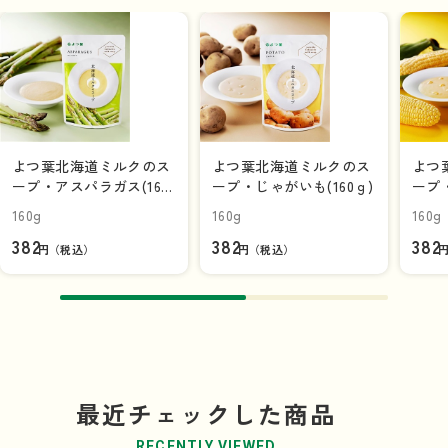
商品を見る
よつ葉北海道ミルクのス
よつ葉北海道ミルクのス
よつ
ープ・アスパラガス(160
ープ・じゃがいも(160ｇ)
ープ・
ｇ)
160g
160g
160g
382
382
382
円（税込）
円（税込）
最近チェックした商品
RECENTLY VIEWED