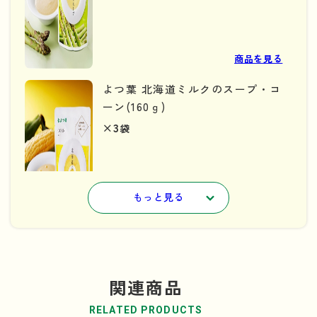
商品を見る
よつ葉 北海道ミルクのスープ・コ
ーン(160ｇ)
×3
袋
もっと見る
商品を見る
よつ葉 北海道ミルクのスープ・じ
関連商品
ゃがいも(160ｇ)
×3
袋
RELATED PRODUCTS