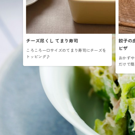
チーズ尽くし てまり寿司
餃子の
ピザ
ころころ一口サイズのてまり寿司にチーズを
トッピング♪
おかずや
だけで簡