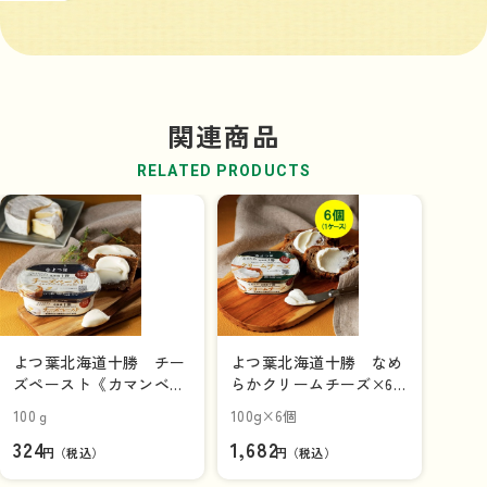
関連商品
RELATED PRODUCTS
よつ葉北海道十勝 チー
よつ葉北海道十勝 なめ
ズペースト《カマンベー
らかクリームチーズ×6
ルチーズ入り》
個（1ケース）
100ｇ
100g×6個
324
1,682
円（税込）
円（税込）