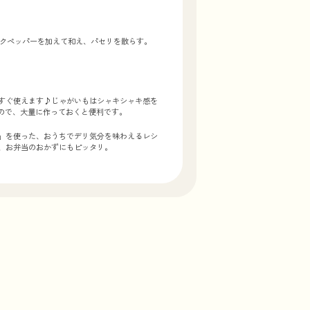
ックペッパーを加えて和え、パセリを散らす。
てすぐ使えます♪じゃがいもはシャキシャキ感を
るので、大量に作っておくと便利です。
ズ」を使った、おうちでデリ気分を味わえるレシ
、お弁当のおかずにもピッタリ。