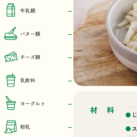
牛乳類
バター類
チーズ類
乳飲料
ヨーグルト
材料
粉乳