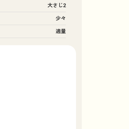
大さじ2
少々
適量