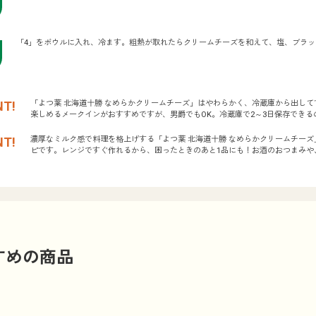
「4」をボウルに入れ、冷ます。粗熱が取れたらクリームチーズを和えて、塩、ブラ
「よつ葉 北海道十勝 なめらかクリームチーズ」はやわらかく、冷蔵庫から出し
楽しめるメークインがおすすめですが、男爵でもOK。冷蔵庫で2～3日保存でき
濃厚なミルク感で料理を格上げする「よつ葉 北海道十勝 なめらかクリームチー
ピです。レンジですぐ作れるから、困ったときのあと1品にも！お酒のおつまみや
すめの商品