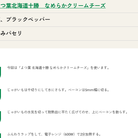
よつ葉北海道十勝 なめらかクリームチーズ
塩、ブラックペッパー
刻みパセリ
今回は「よつ葉 北海道十勝 なめらかクリームチーズ」を使います。
じゃがいもは千切りにして水にさらす。ベーコンは5mm幅に切る。
じゃがいもの水気を切って耐熱皿に平たく広げてのせ、上にベーコンを散らす。
ふんわりラップをして、電子レンジ（600W）で2分加熱する。