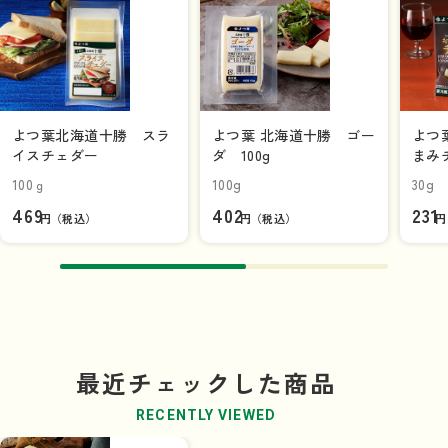
よつ葉北海道十勝 スラ
よつ葉 北海道十勝 ゴー
よつ
イスチェダー
ダ 100g
まみ
100ｇ
100g
30g
469
402
231
円（税込）
円（税込）
円
最近チェックした商品
RECENTLY VIEWED