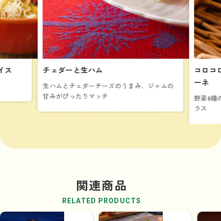
イス
チェダーと生ハム
コロコ
ーネ
生ハムとチェダーチーズのうまみ、ジャムの
甘みがぴったりマッチ
野菜6種
ラス
関連商品
RELATED PRODUCTS