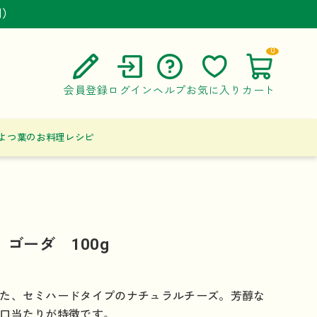
円）
円）
円）
0
会員登録
ログイン
ヘルプ
お気に入り
カート
ご利用ガイド
よつ葉のお料理レシピ
よくある質問
お問い合わせ
ゴーダ 100g
た、セミハードタイプのナチュラルチーズ。芳醇な
口当たりが特徴です。