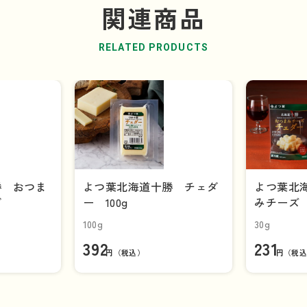
関連商品
RELATED PRODUCTS
勝 おつま
よつ葉北海道十勝 チェダ
よつ葉北
ダ
ー 100g
みチーズ
100g
30g
392
231
円（税込）
円（税込