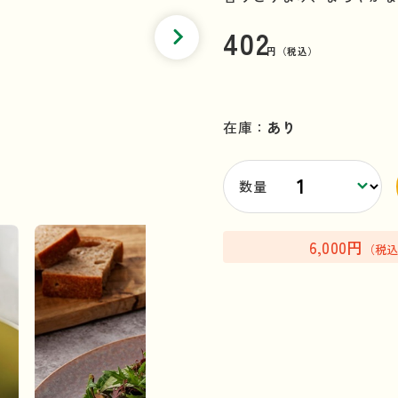
402
円（税込）
在庫：
あり
数量
6,000円
（税