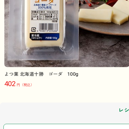
よつ葉 北海道十勝 ゴーダ 100g
402
円（税込）
レ