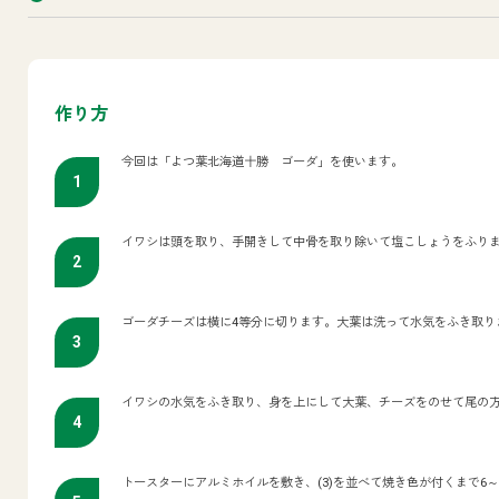
作り方
今回は「よつ葉北海道十勝 ゴーダ」を使います。
イワシは頭を取り、手開きして中骨を取り除いて塩こしょうをふり
ゴーダチーズは横に4等分に切ります。大葉は洗って水気をふき取り
イワシの水気をふき取り、身を上にして大葉、チーズをのせて尾の
トースターにアルミホイルを敷き、(3)を並べて焼き色が付くまで6