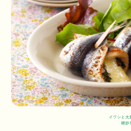
イワシと大
絶妙