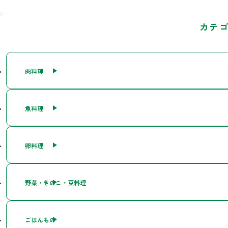
カテ
肉料理
魚料理
卵料理
野菜・きのこ・豆料理
ごはんもの