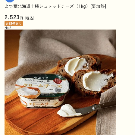
よつ葉北海道十勝シュレッドチーズ（1kg）[要加熱]
2,523
円（税込）
定期便あり
No.
2