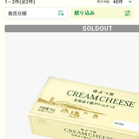
1～2件
40件
(全2件)
表示件数
絞り込み
発売日順
SOLDOUT