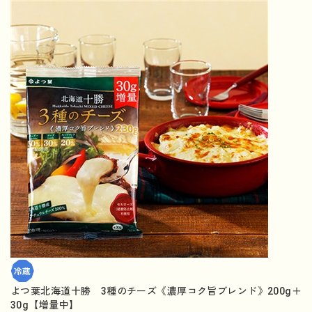
よつ葉北海道十勝 3種のチーズ《濃厚コク旨ブレンド》200g＋
30g【増量中】