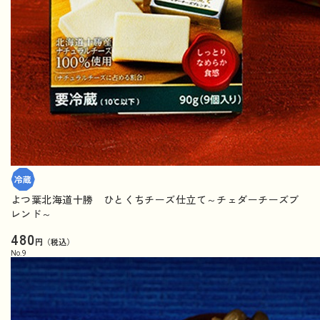
よつ葉北海道十勝 ひとくちチーズ仕立て～チェダーチーズブ
レンド～
480
円（税込）
No.
9